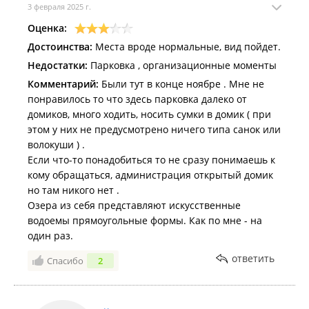
3 февраля 2025 г.
Питание организуется гостями самостоятельно.
Предусмотрена возможность дополнительного заказа
Оценка:
завтраков.
Достоинства:
Места вроде нормальные, вид пойдет.
Расчетные часы:
Недостатки:
Парковка , организационные моменты
Регламентируют только время заселения и освобождения
Комментарий:
Были тут в конце ноябре . Мне не
номеров. Нахождение гостей на самой территории
понравилось то что здесь парковка далеко от
комплекса до заезда и после выезда не ограничивается.
домиков, много ходить, носить сумки в домик ( при
этом у них не предусмотрено ничего типа санок или
Заезд с 13:00, выезд до 11:00: шатры
"Хехцир" (1)
,
"Махаон" (2)
,
"Соболь" (5)
,
"Мандаринка" (7)
,
"Тис" (9)
,
волокуши ) .
"Аралия" (10)
;
Если что-то понадобиться то не сразу понимаешь к
Заезд с 14:00, выезд до 12:00: шатры
"Бархат
кому обращаться, администрация открытый домик
Амурский" (3)
,
"Лотос" (4)
,
"Белогрудка" (6)
,
"Орлан" (8)
,
но там никого нет .
бунгало
"Женьшень" (11)
, юрта
"Лесной кот" (12)
.
Озера из себя представляют искусственные
Стоимость проживания на 2026 г.:
водоемы прямоугольные формы. Как по мне - на
один раз.
Цены указаны за базовое размещение (2 взрослых и 1
ребенок до 7 лет). Точная стоимость проверяется через
ответить
Спасибо
2
модуль онлайн-бронирования на сайте.
Понедельник, вторник, среда, четверг - от 7 500 руб./
сутки;