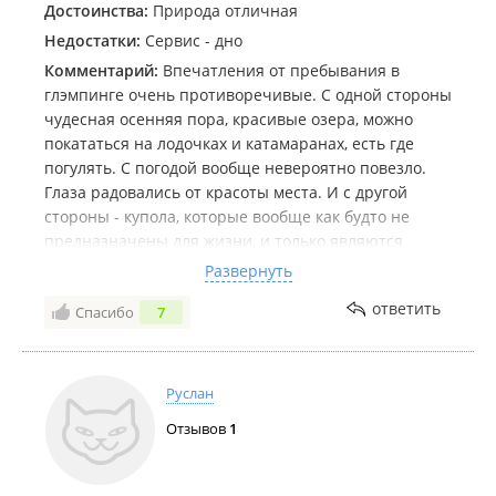
Достоинства:
Природа отличная
Недостатки:
Сервис - дно
Комментарий:
Впечатления от пребывания в
глэмпинге очень противоречивые. С одной стороны
чудесная осенняя пора, красивые озера, можно
покататься на лодочках и катамаранах, есть где
погулять. С погодой вообще невероятно повезло.
Глаза радовались от красоты места. И с другой
стороны - купола, которые вообще как будто не
предназначены для жизни, и только являются
красивой декорацией, и "прекрасный" сервис.
Развернуть
Купола - на солнце нагреваются до 50 градусов ( и
ответить
Спасибо
7
это осенью в +15 на улице), внутри летают десятки
мух и божьих коровок (что мешает установить сетку
на дверь - непонятно). После захода солнца также
быстро охлаждаются. Внутри биотуалет и дачный
Руслан
умывальник. Вода в котором видимо из озера,
Отзывов
1
потому что когда она перестала литься, я подняла
крышку и увидела кучу грязи и ила. За день до
нашего приезда в куполе устанавливали систему