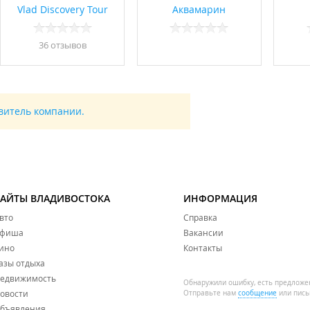
Vlad Discovery Tour
Аквамарин
36 отзывов
авитель компании.
САЙТЫ ВЛАДИВОСТОКА
ИНФОРМАЦИЯ
вто
Справка
фиша
Вакансии
ино
Контакты
азы отдыха
едвижимость
Обнаружили ошибку, есть предложе
овости
Отправьте нам
сообщение
или пись
бъявления