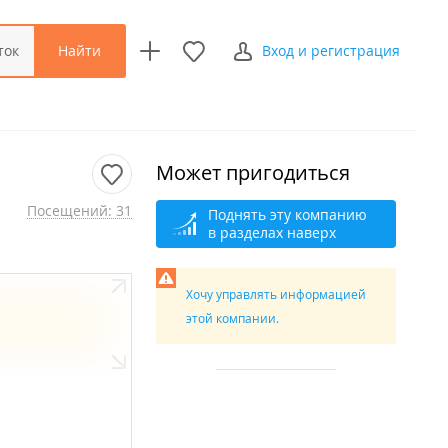
Найти
ток
Вход и регистрация
Может пригодиться
Посещений: 31
Поднять эту компанию
в разделах наверх
Хочу управлять информацией
этой компании.