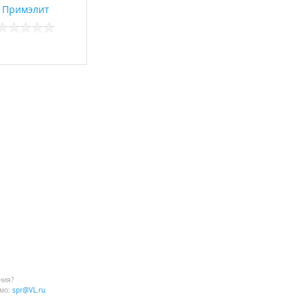
Примэлит
ния?
мо:
spr@VL.ru