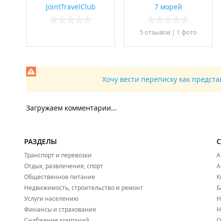
JointTravelClub
7 морей
5 отзывов
|
1 фото
Хочу вести переписку как предст
Загружаем комментарии...
РАЗДЕЛЫ
Транспорт и перевозки
А
Отдых, развлечения, спорт
А
Общественное питание
К
Недвижимость, строительство и ремонт
Б
Услуги населению
Н
Финансы и страхование
Н
Снабжение компаний
О