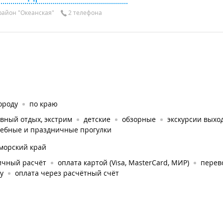
айон "Океанская"
2 телефона
ороду
по краю
вный отдых, экстрим
детские
обзорные
экскурсии выхо
дебные и праздничные прогулки
морский край
ичный расчёт
оплата картой (Visa, MasterCard, МИР)
перев
у
оплата через расчётный счёт