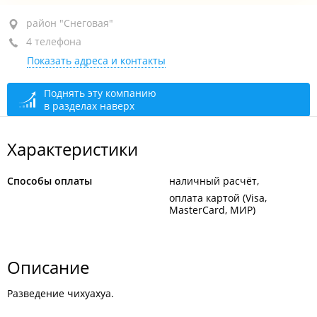
район "Снеговая", ул. Военное шоссе, 27
район "Снеговая"
4 телефона
+7 (423) 271-94-54
Показать адреса и контакты
+7 (423) 272-67-89
+7 (423) 260-94-60
Поднять эту компанию
в разделах наверх
+7 914 792-67-89
круглосуточно
Характеристики
Способы оплаты
наличный расчёт
оплата картой (Visa,
MasterCard, МИР)
Описание
Разведение чихуахуа.