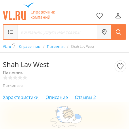
Справочник
компаний
VL.ru
/
Справочник
/
Питомник
/
Shah Lav West
Shah Lav West
Питомник
Питомники
Характеристики
Описание
Отзывы
2