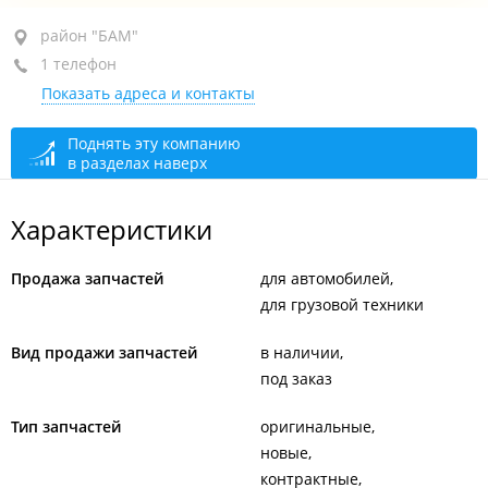
район "БАМ", ул. Героев Варяга, 2Б
район "БАМ"
1 телефон
+7 902 484-94-04
Показать адреса и контакты
сегодня закрыто
Поднять эту компанию
в разделах наверх
Характеристики
Продажа запчастей
для автомобилей
для грузовой техники
Вид продажи запчастей
в наличии
под заказ
Тип запчастей
оригинальные
новые
контрактные