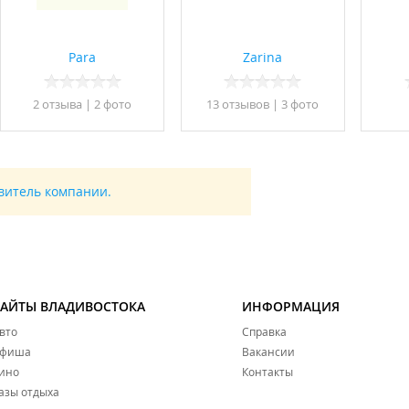
Para
Zarina
2 отзывa
|
2 фото
13 отзывов
|
3 фото
авитель компании.
САЙТЫ ВЛАДИВОСТОКА
ИНФОРМАЦИЯ
вто
Справка
фиша
Вакансии
ино
Контакты
азы отдыха