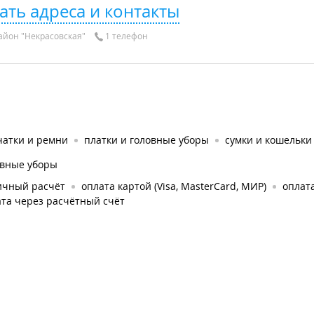
ать адреса и контакты
айон "Некрасовская"
1 телефон
чатки и ремни
платки и головные уборы
сумки и кошельки
овные уборы
ичный расчёт
оплата картой (Visa, MasterCard, МИР)
оплата
та через расчётный счёт