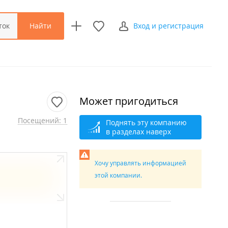
Найти
ток
Вход и регистрация
Может пригодиться
Посещений: 1
Поднять эту компанию
в разделах наверх
Хочу управлять информацией
этой компании.