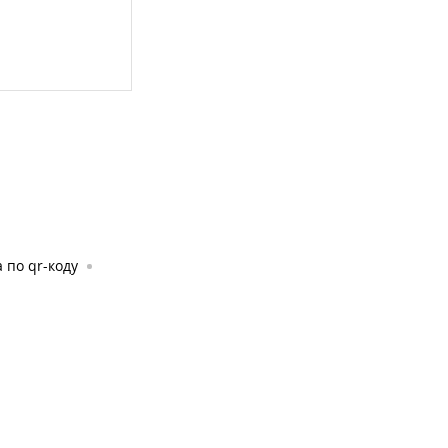
 по qr-коду