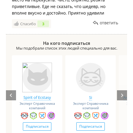
приветливые. Еде не сказать, что шедевр, но
вполне вкусно и достойно. Приятно удивили
ответить
Спасибо
3
На кого подписаться
Мы подобрали список этих людей специально для вас.
Spirit of Ecstasy
Si
Анге
Эксперт Справочника
Эксперт Справочника
Экс
компаний
компаний
Подписаться
Подписаться