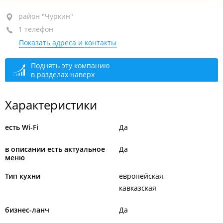
район "Чуркин", ул. Краева, 3А
район "Чуркин"
1 телефон
+7 999 040-91-29
Показать адреса и контакты
открыто: 09:00–24:00
Поднять эту компанию
в разделах наверх
Характеристики
есть Wi-Fi
Да
в описании есть актуальное
Да
меню
Тип кухни
европейская
кавказская
бизнес-ланч
Да