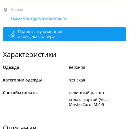
Артём, ул. Кирова, 11 кор. 1
Артём
Показать адреса и контакты
ТЦ "Городской", 1-й этаж, бут. 111
открыто: 10:00–19:00
Поднять эту компанию
в разделах наверх
Характеристики
Одежда
верхняя
Категории одежды
женская
Способы оплаты
наличный расчёт
оплата картой (Visa,
MasterCard, МИР)
Описание