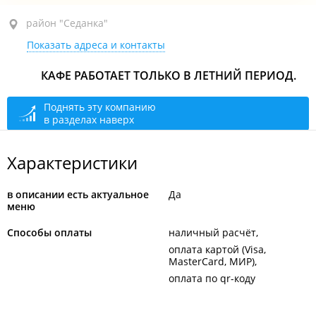
район "Седанка", ул. Десятая, 44
район "Седанка"
Показать адреса и контакты
Парк им. Лазо
открыто: 10:00–23:59
КАФЕ РАБОТАЕТ ТОЛЬКО В ЛЕТНИЙ ПЕРИОД.
Поднять эту компанию
в разделах наверх
Характеристики
в описании есть актуальное
Да
меню
Способы оплаты
наличный расчёт
оплата картой (Visa,
MasterCard, МИР)
оплата по qr-коду