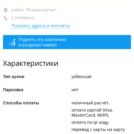
район "Вторая речка", ул. Русская, 2А
район "Вторая речка"
2 телефона
+7 966 292-23-43
Показать адреса и контакты
+7 902 050-78-78
круглосуточно
Поднять эту компанию
в разделах наверх
Характеристики
Тип кухни
узбекская
Парковка
нет
Способы оплаты
наличный расчёт
оплата картой (Visa,
MasterCard, МИР)
оплата по qr-коду
перевод с карты на карту