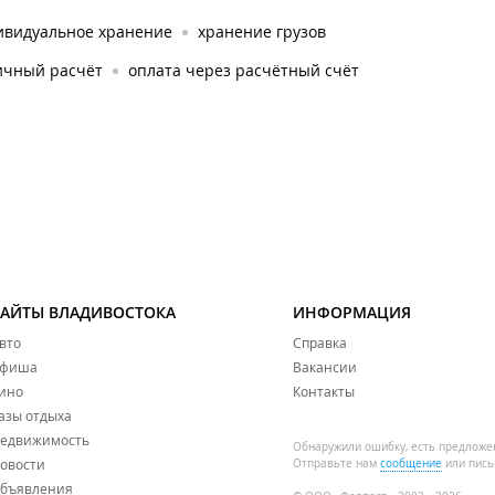
ивидуальное хранение
хранение грузов
ичный расчёт
оплата через расчётный счёт
САЙТЫ ВЛАДИВОСТОКА
ИНФОРМАЦИЯ
вто
Справка
фиша
Вакансии
ино
Контакты
азы отдыха
едвижимость
Обнаружили ошибку, есть предложе
овости
Отправьте нам
сообщение
или пись
бъявления