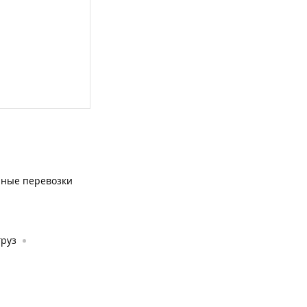
чные перевозки
груз