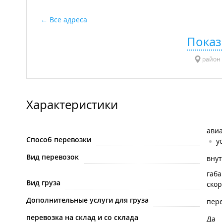
Все адреса
Показ
район "
Характеристики
ави
Способ перевозки
у
Вид перевозок
вну
габ
Вид груза
ско
Дополнительные услуги для груза
пере
перевозка на склад и со склада
Да