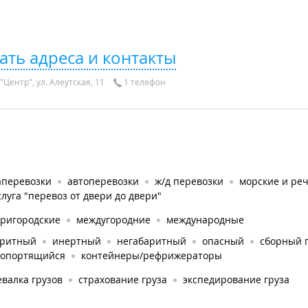
ать адреса и контакты
Центр", ул. Алеутская, 11
1 телефон
аперевозки
автоперевозки
ж/д перевозки
морские и ре
слуга "перевоз от двери до двери"
тригородские
междугородние
международные
аритный
инертный
негабаритный
опасный
сборный 
ропортящийся
контейнеры/рефрижераторы
валка грузов
страхование груза
экспедирование груза