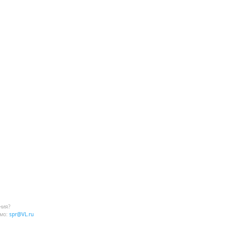
ния?
мо:
spr@VL.ru