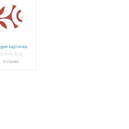
удия картинки
3 отзывa