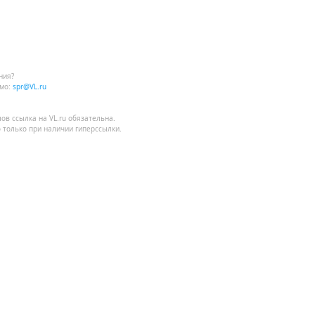
ния?
мо:
spr@VL.ru
лов
ссылка на VL.ru
обязательна.
 только при наличии гиперссылки.