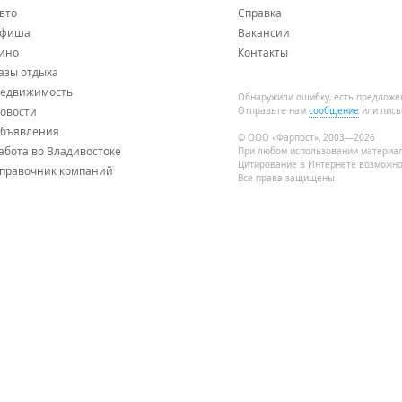
вто
Справка
фиша
Вакансии
ино
Контакты
азы отдыха
едвижимость
Обнаружили ошибку, есть предложе
овости
Отправьте нам
сообщение
или пись
бъявления
© ООО «Фарпост», 2003—2026
абота во Владивостоке
При любом использовании материа
Цитирование в Интернете возможно
правочник компаний
Все права защищены.