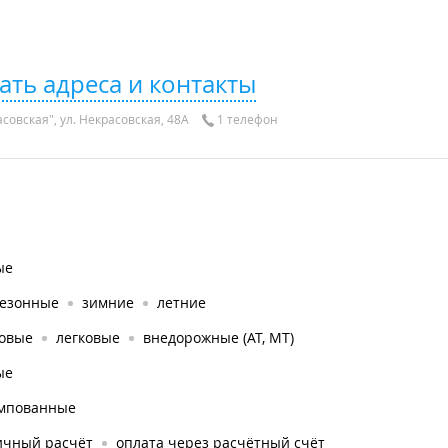
ать адреса и контакты
совская", ул. Некрасовская, 48А
1 телефон
ые
сезонные
зимние
летние
зовые
легковые
внедорожные (AT, MT)
ые
мпованные
ичный расчёт
оплата через расчётный счёт