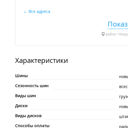
Все адреса
Показ
район "Некра
Характеристики
Шины
нов
Сезонность шин
все
Виды шин
гру
Диски
нов
Виды дисков
шта
Способы оплаты
нал