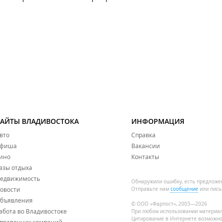
САЙТЫ ВЛАДИВОСТОКА
ИНФОРМАЦИЯ
вто
Справка
фиша
Вакансии
ино
Контакты
азы отдыха
едвижимость
Обнаружили ошибку, есть предложе
овости
Отправьте нам
сообщение
или пись
бъявления
© ООО «Фарпост», 2003—2026
абота во Владивостоке
При любом использовании материа
Цитирование в Интернете возможно