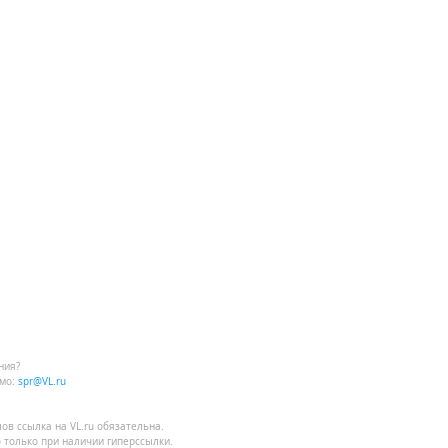
ния?
мо:
spr@VL.ru
лов
ссылка на VL.ru
обязательна.
 только при наличии гиперссылки.