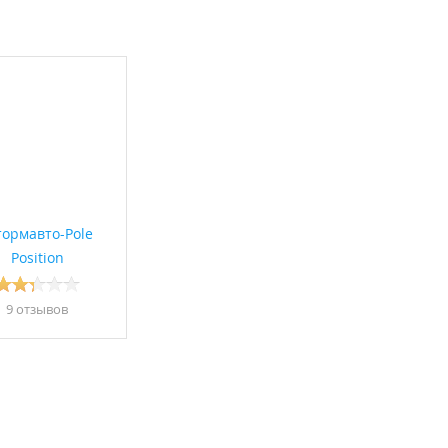
ормавто-Pole
Position
9 отзывов