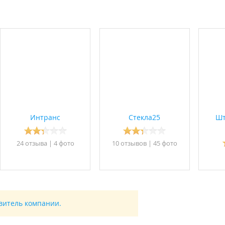
Интранс
Стекла25
Шт
24 отзывa
|
4 фото
10 отзывов
|
45 фото
авитель компании.