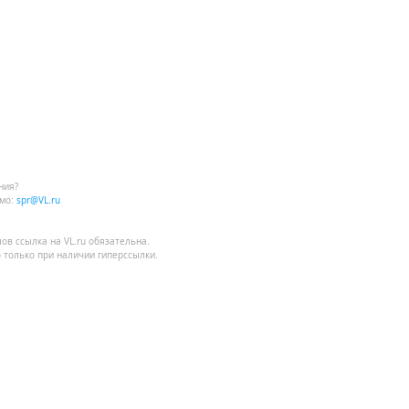
ния?
мо:
spr@VL.ru
лов
ссылка на VL.ru
обязательна.
 только при наличии гиперссылки.