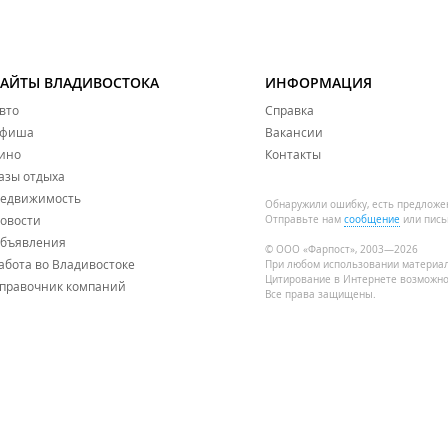
САЙТЫ ВЛАДИВОСТОКА
ИНФОРМАЦИЯ
вто
Справка
фиша
Вакансии
ино
Контакты
азы отдыха
едвижимость
Обнаружили ошибку, есть предложе
овости
Отправьте нам
сообщение
или пись
бъявления
© ООО «Фарпост», 2003—2026
абота во Владивостоке
При любом использовании материа
Цитирование в Интернете возможно
правочник компаний
Все права защищены.