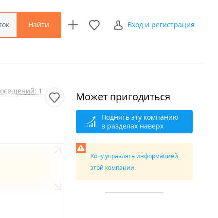
Найти
ток
Вход и регистрация
осещений: 1
Может пригодиться
Поднять эту компанию
в разделах наверх
Хочу управлять информацией
этой компании.