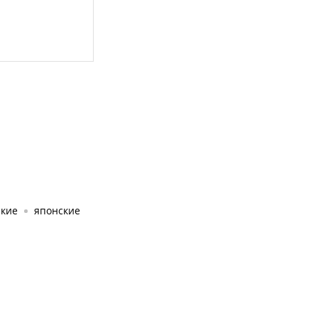
ские
японские