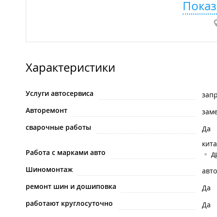
Показ
Характеристики
Услуги автосервиса
зап
Авторемонт
зам
сварочные работы
Да
кит
Работа с марками авто
д
Шиномонтаж
авт
ремонт шин и дошиповка
Да
работают круглосуточно
Да