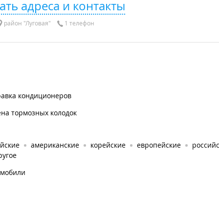
ать адреса и контакты
район "Луговая"
1 телефон
равка кондиционеров
ена тормозных колодок
айские
американские
корейские
европейские
россий
ругое
омобили