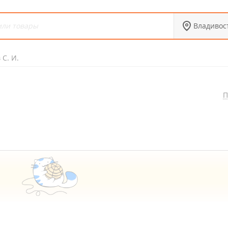
Владивос
С. И.
П