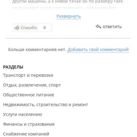
другой машины, а к новой тачке он по размеру гаек
не подходил, попросил поменять - заменили без
проблем. Спасибо! До этого 4 шиномонтажки
Развернуть
объездил - везде отказывают. Там же колесо чинил
ответить
Спасибо
0
после наезда на шуруп - все сделали отлично.
Больше комментариев нет.
Добавить свой комментарий
РАЗДЕЛЫ
Транспорт и перевозки
Отдых, развлечения, спорт
Общественное питание
Недвижимость, строительство и ремонт
Услуги населению
Финансы и страхование
Снабжение компаний