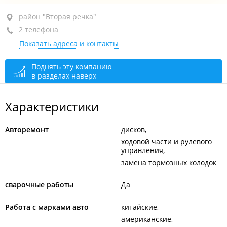
район "Вторая речка", ул. Русская, 2А стр. 1
район "Вторая речка"
2 телефона
за автовокзалом, на территории заправки
Показать адреса и контакты
+7 999 617-82-12
+7 908 441-46-42
Поднять эту компанию
в разделах наверх
сегодня закрыто
Характеристики
Авторемонт
дисков
ходовой части и рулевого
управления
замена тормозных колодок
сварочные работы
Да
Работа с марками авто
китайские
американские