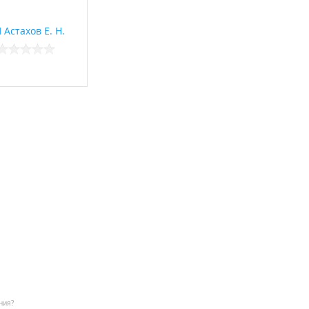
 Астахов Е. Н.
ния?