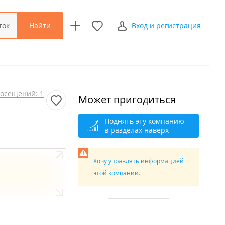
Найти
ток
Вход и регистрация
осещений: 1
Может пригодиться
Поднять эту компанию
в разделах наверх
Хочу управлять информацией
этой компании.