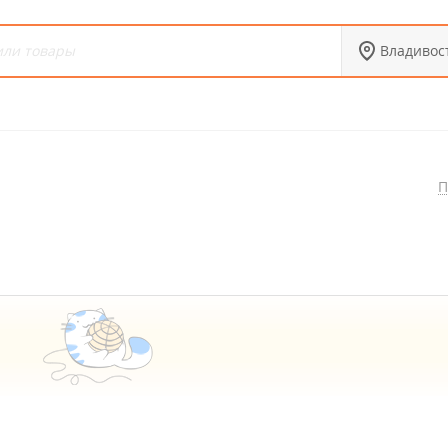
Владивос
П