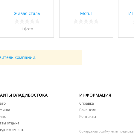
Живая сталь
Motul
ИП
1 фото
авитель компании.
САЙТЫ ВЛАДИВОСТОКА
ИНФОРМАЦИЯ
вто
Справка
фиша
Вакансии
ино
Контакты
азы отдыха
едвижимость
Обнаружили ошибку, есть предложе