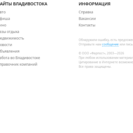
САЙТЫ ВЛАДИВОСТОКА
ИНФОРМАЦИЯ
вто
Справка
фиша
Вакансии
ино
Контакты
азы отдыха
едвижимость
Обнаружили ошибку, есть предложе
овости
Отправьте нам
сообщение
или пись
бъявления
© ООО «Фарпост», 2003—2026
абота во Владивостоке
При любом использовании материа
Цитирование в Интернете возможно
правочник компаний
Все права защищены.