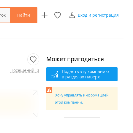
Найти
ток
Вход и регистрация
Может пригодиться
Посещений: 3
Поднять эту компанию
в разделах наверх
Хочу управлять информацией
этой компании.