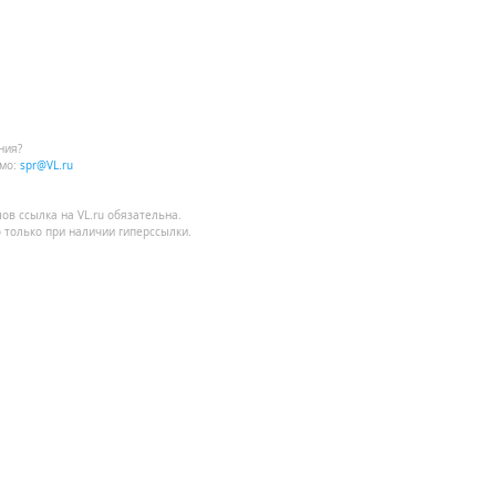
ния?
мо:
spr@VL.ru
лов
ссылка на VL.ru
обязательна.
 только при наличии гиперссылки.