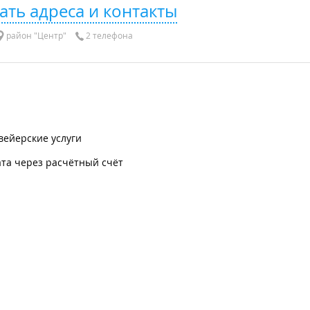
ать адреса и контакты
район "Центр"
2 телефона
вейерские услуги
та через расчётный счёт