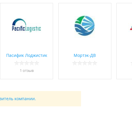
Пасифик Лоджистик
Мортэк-ДВ
1 отзыв
авитель компании.