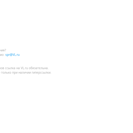
ния?
мо:
spr@VL.ru
лов
ссылка на VL.ru
обязательна.
 только при наличии гиперссылки.