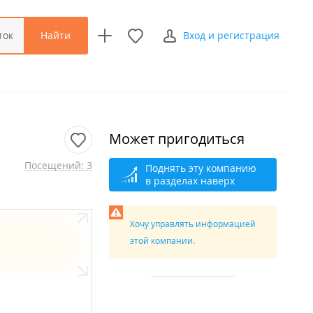
Найти
ток
Вход и регистрация
Может пригодиться
Посещений: 3
Поднять эту компанию
в разделах наверх
Хочу управлять информацией
этой компании.