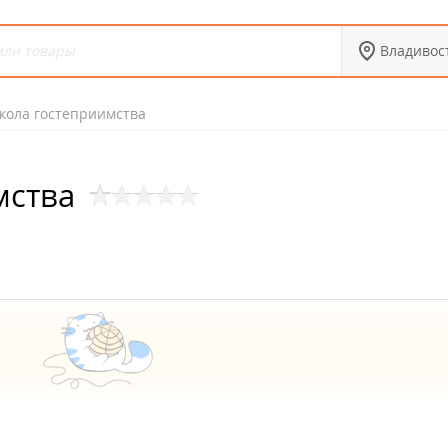
Владивос
кола гостеприимства
мства