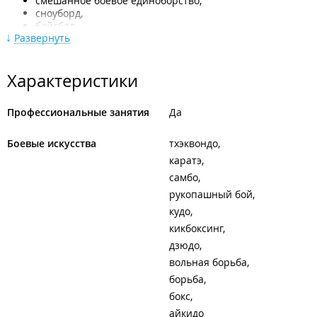
смешанное боевое единоборство,
сноуборд,
бейсбол,
Развернуть
карате,
тхэквандо.
По адресу ул. Уборевича, 20:
Характеристики
джиу-джитсу.
Профессиональные занятия
Да
​Муниципальное бюджетное учреждение дополнительного
образования "Спортивная школа "Высота" г. Владивостока".
Боевые искусства
тхэквондо
каратэ
самбо
рукопашный бой
кудо
кикбоксинг
дзюдо
вольная борьба
борьба
бокс
айкидо