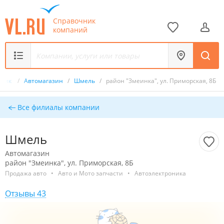
Справочник
компаний
чник
/
Автомагазин
/
Шмель
/
район "Змеинка", ул. Приморская, 8Б
Все филиалы компании
Шмель
Автомагазин
район "Змеинка", ул. Приморская, 8Б
Продажа авто
•
Авто и Мото запчасти
•
Автоэлектроника
Отзывы 43