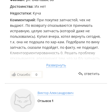
Достоинства:
Их нет
Недостатки:
Куча
Комментарий:
При покупке запчастей, чек не
выдают. По возврату отказываются принимать
исправную, целую запчасть (которой даже не
пользовались). Купил вчера, хотел вернуть сегодня,
т.к. она не подошла по хар-кам. Подобрали по вину
запчасть, сказали подойдет, по факту, не подходит.
Клиентоориентированность 0. Решать проблему
отказываются, апеллируют тем, что за б/у запчасть
возврата нет. При этом предлагают замену в
Развернуть
несколько раз дороже. Готовим досудебную
ответить
Спасибо
0
претензию.
Виктор Александрович
Отзывов
1