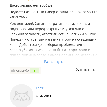
Достоинства:
нет вообще
Недостатки:
полный набор отрицательной работы с
клиентами
Комментарий:
Хотите потратить время зря-вам
сюда. Звонили перед закрытием, уточняли о
наличии запчасти, ответили есть в наличии 6 штук.
Приехал к открытию магазина утром на следующий
день. Добраться до разборки проблематично,
дорога убитая, въезд платный. На территории и
складе грязища везде. Самое неприятное, деталь не
нашли! Из 6 обещанных - нет. В итоге потраченное
Развернуть
время, без запчасти, обули за въезд. Ощущение
ответить
Спасибо
3
неприятное, работникам наплевать на имидж, свое
дело и слово! НЕ СОВЕТУЮ!!!
Серж
Отзывов
1