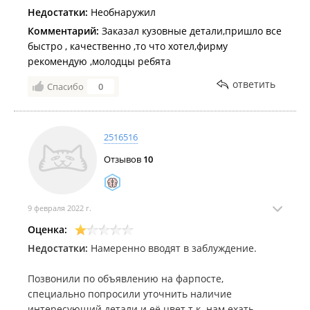
Недостатки:
Необнаружил
Комментарий:
Заказал кузовные детали,пришло все
быстро , качественно ,то что хотел,фирму
рекомендую ,молодцы ребята
ответить
Спасибо
0
2516516
Отзывов
10
9 февраля 2022 г.
Оценка:
Недостатки:
Намеренно вводят в заблуждение.
Позвонили по объявлению на фарпосте,
специально попросили уточнить наличие
интересующий детали и её цвет т.к. нам ехать