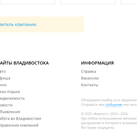
авитель компании.
САЙТЫ ВЛАДИВОСТОКА
ИНФОРМАЦИЯ
вто
Справка
фиша
Вакансии
ино
Контакты
азы отдыха
едвижимость
Обнаружили ошибку, есть предложе
овости
Отправьте нам
сообщение
или пись
бъявления
© ООО «Фарпост», 2003—2026
абота во Владивостоке
При любом использовании материа
Цитирование в Интернете возможно
правочник компаний
Все права защищены.