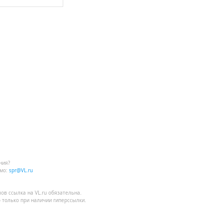
ния?
мо:
spr@VL.ru
лов
ссылка на VL.ru
обязательна.
 только при наличии гиперссылки.