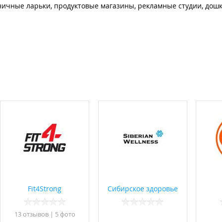
зничные ларьки, продуктовые магазины, рекламные студии, дош
Fit4Strong
Сибирское здоровье
13 отзывов
|
5 фото