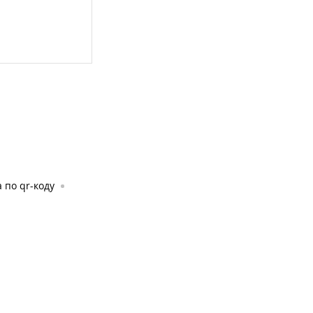
 по qr-коду