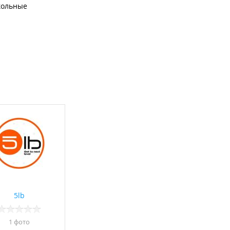
кольные
5lb
1 фото