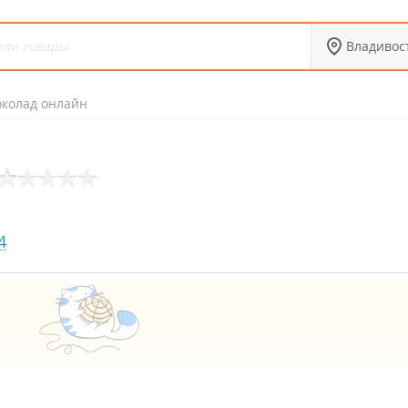
Владивос
колад онлайн
4