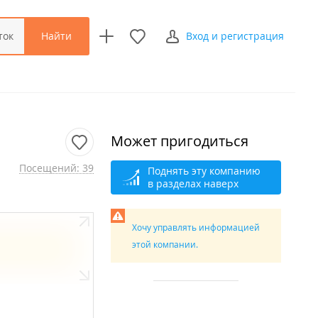
Найти
ток
Вход и регистрация
Может пригодиться
Посещений: 39
Поднять эту компанию
в разделах наверх
Хочу управлять информацией
этой компании.