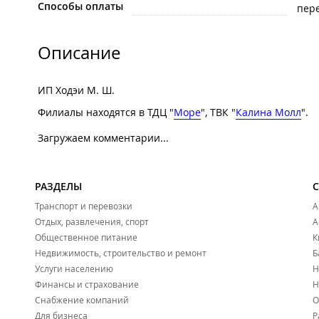
Способы оплаты
пере
Описание
ИП Ходэи М. Ш.
Филиалы находятся в ТДЦ "
Море
", ТВК "
Калина Молл
".
Загружаем комментарии...
РАЗДЕЛЫ
Транспорт и перевозки
А
Отдых, развлечения, спорт
А
Общественное питание
К
Недвижимость, строительство и ремонт
Б
Услуги населению
Н
Финансы и страхование
Н
Снабжение компаний
О
Для бизнеса
Р