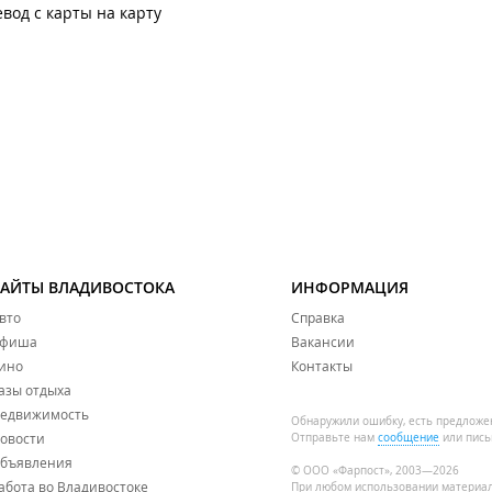
вод с карты на карту
САЙТЫ ВЛАДИВОСТОКА
ИНФОРМАЦИЯ
вто
Справка
фиша
Вакансии
ино
Контакты
азы отдыха
едвижимость
Обнаружили ошибку, есть предложе
овости
Отправьте нам
сообщение
или пись
бъявления
© ООО «Фарпост», 2003—2026
абота во Владивостоке
При любом использовании материа