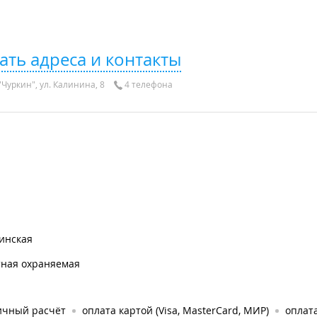
ать адреса и контакты
Чуркин", ул. Калинина, 8
4 телефона
инская
тная охраняемая
ичный расчёт
оплата картой (Visa, MasterCard, МИР)
оплата