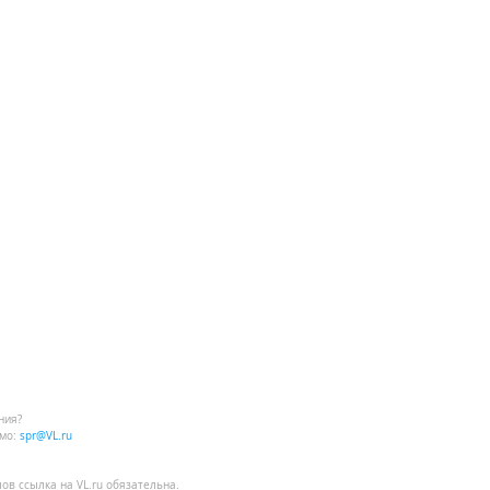
ния?
мо:
spr@VL.ru
лов
ссылка на VL.ru
обязательна.