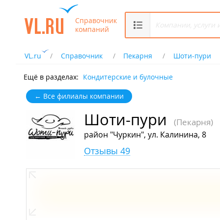
Справочник
компаний
VL.ru
Справочник
Пекарня
Шоти-пури
Ещё в разделах:
Кондитерские и булочные
← Все филиалы компании
Шоти-пури
(Пекарня)
район "Чуркин", ул. Калинина, 8
Отзывы 49