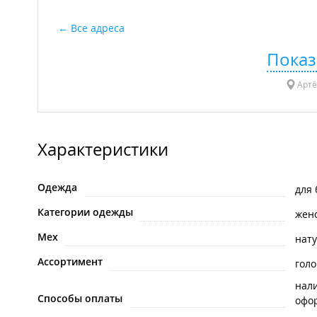
Все адреса
Показ
Артём
Характеристики
Одежда
для
Категории одежды
жен
Мех
нат
Ассортимент
гол
нал
Способы оплаты
офо