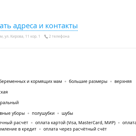
ать адреса и контакты
, ул. Кирова, 11 кор. 1
2 телефона
 беременных и кормящих мам
большие размеры
верхняя
ская
уральный
овные уборы
полушубки
шубы
ичный расчёт
оплата картой (Visa, MasterCard, МИР)
оплата
рмление в кредит
оплата через расчётный счёт