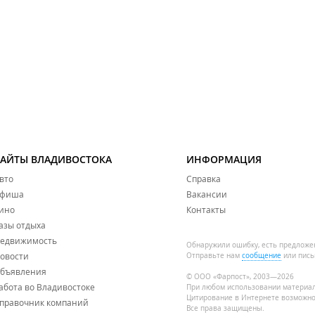
САЙТЫ ВЛАДИВОСТОКА
ИНФОРМАЦИЯ
вто
Справка
фиша
Вакансии
ино
Контакты
азы отдыха
едвижимость
Обнаружили ошибку, есть предложе
овости
Отправьте нам
сообщение
или пись
бъявления
© ООО «Фарпост», 2003—2026
абота во Владивостоке
При любом использовании материа
Цитирование в Интернете возможно
правочник компаний
Все права защищены.