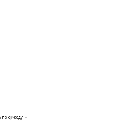
 по qr-коду