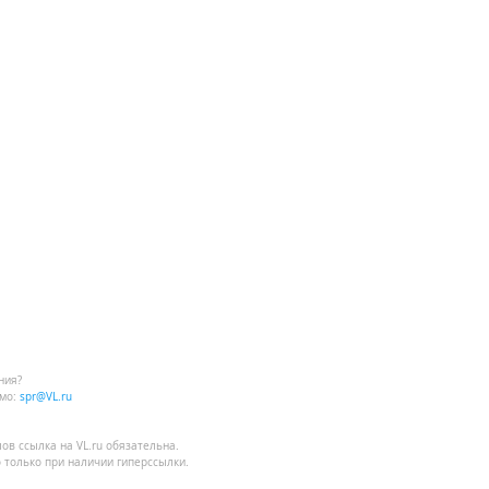
ния?
мо:
spr@VL.ru
лов
ссылка на VL.ru
обязательна.
 только при наличии гиперссылки.