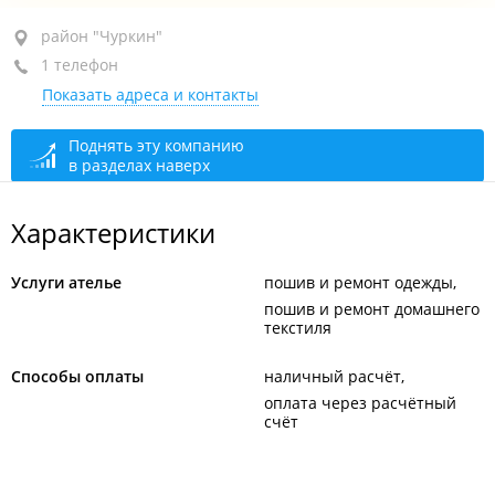
район "Чуркин", ул. Калинина, 45А
район "Чуркин"
1 телефон
+7 914 661-70-41
Показать адреса и контакты
сегодня закрыто
Поднять эту компанию
в разделах наверх
Характеристики
Услуги ателье
пошив и ремонт одежды
пошив и ремонт домашнего
текстиля
Способы оплаты
наличный расчёт
оплата через расчётный
счёт