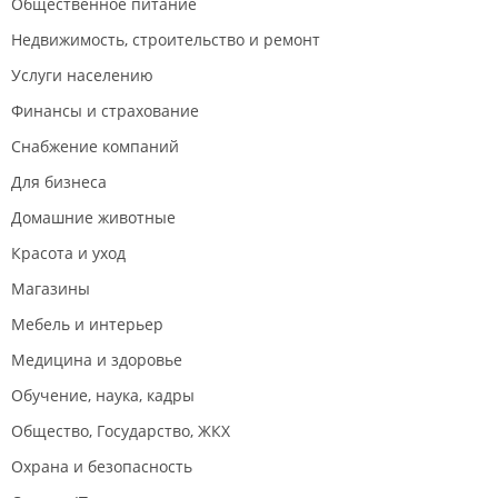
Общественное питание
Собственное производство
, возможность приехать в
офис и обсудить интересующие детали;
Недвижимость, строительство и ремонт
Выполнение
обработки любой сложности;
Индивидуальный пошив
;
Услуги населению
Удобство -
приём заказов на пошив спецодежды как
Финансы и страхование
по стандартным лекалам, так и создание
индивидуальных по размерам заказчика;
Снабжение компаний
Качество
- есть штатные технологи для контроля за
каждым участком производства;
Для бизнеса
Опытный коллектив
- мастера работают в одном
коллективе больше 10 лет и понимают друг друга с
Домашние животные
полуслова. Это позволяет значительно ускорять
Красота и уход
процесс производства;
Внушительный перечень материалов для пошива
Магазины
заказа
- натуральные, смесовые, искусственные,
синтетические.
Мебель и интерьер
ИП Яушева И. Г.
Медицина и здоровье
Обучение, наука, кадры
Общество, Государство, ЖКХ
Охрана и безопасность