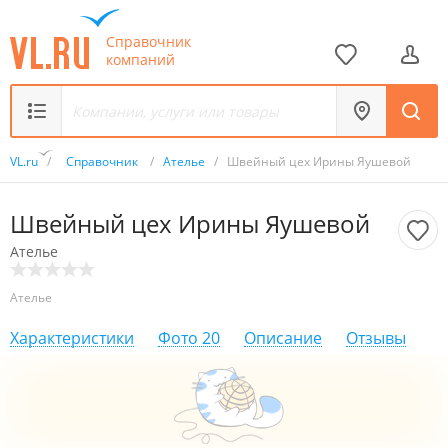
Справочник
компаний
VL.ru
/
Справочник
/
Ателье
/
Швейный цех Ирины Яушевой
Швейный цех Ирины Яушевой
Ателье
Ателье
Характеристики
Фото
20
Описание
Отзывы