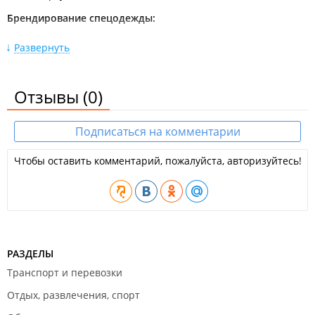
Брендирование спецодежды:
Термоперенос;
Развернуть
Вышивка.
Производство технических изделий:
Отзывы
(0)
Чехлы и сумки (на оборудование, для катеров, лодок,
моторов, двигателей);
Тенты и термополога (брезентовые, ПВХ, трехслойные);
Подписаться на комментарии
Флаги (ВМСС, МСС, государственные, корпоративные);
Жилеты разгрузки (для силовых структур, мчс и
охотников);
Чтобы оставить комментарий, пожалуйста, авторизуйтесь!
Водолазные жилеты;
Страховочные жилеты (прогулочные, рыболовные, для
работы в море).
Ремонт туристического оборудования:
Устранение порывов на тентах и др.;
РАЗДЕЛЫ
Замена москитных сеток;
Замена молний и фурнитуры;
Транспорт и перевозки
Замена сидений на стульях.
Отдых, развлечения, спорт
Преимущества работы: