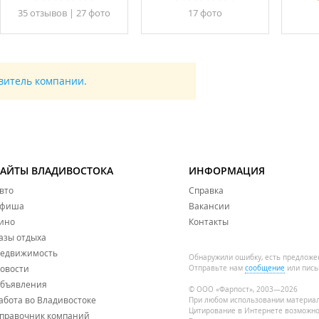
35 отзывов
|
27 фото
17 фото
авитель компании.
САЙТЫ ВЛАДИВОСТОКА
ИНФОРМАЦИЯ
вто
Справка
фиша
Вакансии
ино
Контакты
азы отдыха
едвижимость
Обнаружили ошибку, есть предложе
овости
Отправьте нам
сообщение
или пись
бъявления
© ООО «Фарпост», 2003—2026
абота во Владивостоке
При любом использовании материа
Цитирование в Интернете возможно
правочник компаний