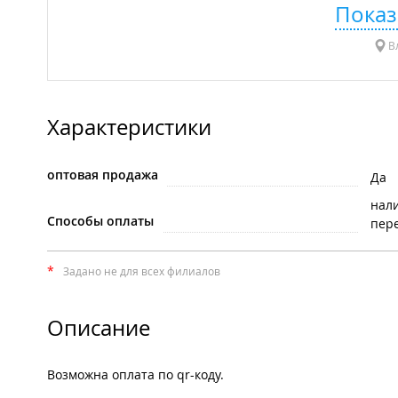
Показ
Вл
Характеристики
оптовая продажа
Да
нал
Способы оплаты
пере
*
Задано не для всех филиалов
Описание
Возможна оплата по qr-коду.