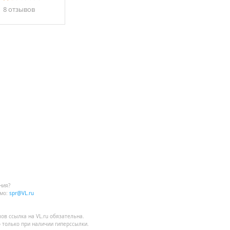
8 отзывов
ния?
мо:
spr@VL.ru
лов
ссылка на VL.ru
обязательна.
 только при наличии гиперссылки.