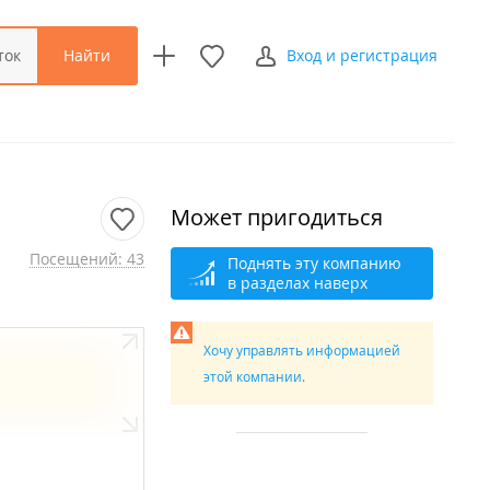
Найти
ток
Вход и регистрация
Может пригодиться
Посещений: 43
Поднять эту компанию
в разделах наверх
Хочу управлять информацией
этой компании.