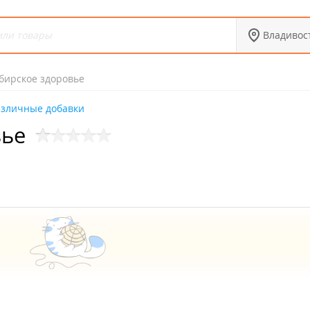
Владивос
бирское здоровье
азличные добавки
вье