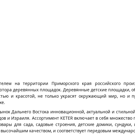
телем на территории Приморского края российского произ
ьютора деревянных площадок. Деревянные детские площадки, о
ью и красотой, не только украсят окружающий мир, но и п
хе.
ынок Дальнего Востока инновационной, актуальной и стильно
дов и Израиля. Ассортимент KETER включает в себя множество
вары для сада, садовые строения, детские домики, сундуки,
т высочайшим качеством, и соответствует передовым междунар