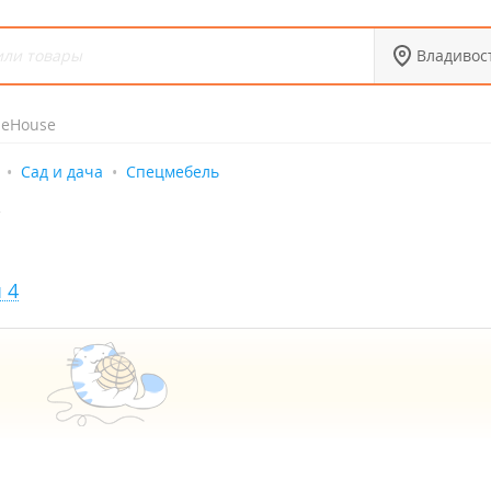
Владивос
deHouse
Сад и дача
Спецмебель
 4