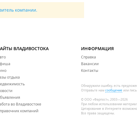
авитель компании.
САЙТЫ ВЛАДИВОСТОКА
ИНФОРМАЦИЯ
вто
Справка
фиша
Вакансии
ино
Контакты
азы отдыха
едвижимость
Обнаружили ошибку, есть предложе
овости
Отправьте нам
сообщение
или пись
бъявления
© ООО «Фарпост», 2003—2026
абота во Владивостоке
При любом использовании материа
Цитирование в Интернете возможно
правочник компаний
Все права защищены.