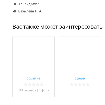
ООО "СайдХауз".
ИП Базылева Н. А.
Вас также может заинтересовать
Событие
Sфера
137 отзывов
|
1 фото