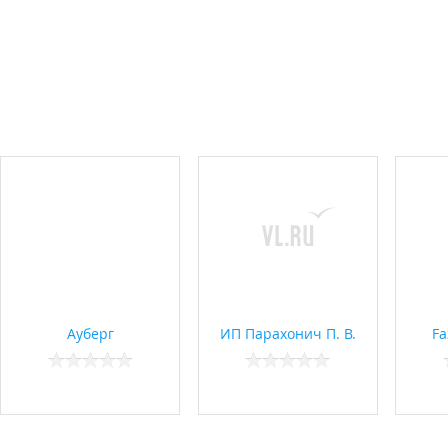
Ауберг
ИП Парахонич П. В.
Fa