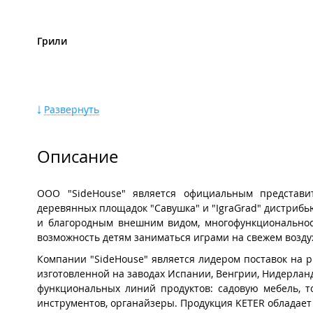
Грили
Развернуть
Описание
Уличное хранение
ООО "SideHouse" является официальным представи
деревянных площадок "Савушка" и "IgraGrad" дистриб
и благородным внешним видом, многофункциональност
возможность детям заниматься играми на свежем возду
Компании "SideHouse" является лидером поставок на р
изготовленной на заводах Испании, Венгрии, Нидерлан
функциональных линий продуктов: садовую мебель, то
инструментов, органайзеры. Продукция KETER обладае
Шезлонги