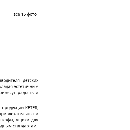
все 15 фото
водителя детских
бладая эстетичным
ринесут радость и
й продукции KETER,
 привлекательных и
 шкафы, ящики для
одным стандартам.