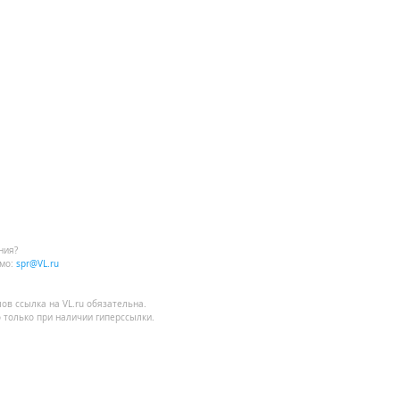
ния?
мо:
spr@VL.ru
лов
ссылка на VL.ru
обязательна.
 только при наличии гиперссылки.