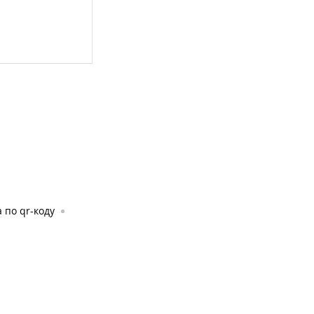
 по qr-коду