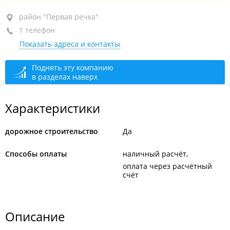
район "Первая речка", ул. Союзная, 40
район "Первая речка"
1 телефон
+7 994 020-40-44
Показать адреса и контакты
сегодня закрыто
Поднять эту компанию
в разделах наверх
Характеристики
дорожное строительство
Да
Способы оплаты
наличный расчёт
оплата через расчётный
счёт
Описание