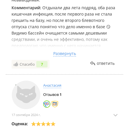
Комментарий:
Отдыхали два лета подряд, оба раза
кишечная инфекция, после первого раза не стала
грешить на базу, но после второго блевотного
отпуска стало понятно что дело именно в базе 😏
Видимо бассейн очищается самыми дешевыми
средствами, и очень не эффективно, потому как
предпологаю что именно с него начинается
распространение этой заразы, могу ошибаться,
Развернуть
кишечка там просто кишит 🫣
ответить
Спасибо
7
Блевали/поносили буквально через домик, на что
администратор сказала, ну вы же не с Приморья, не
привыкшие! К чему? К кишечной инфекции 😂
Очень грубая женщина, хамло ( было две, одна
Анастасия
прекрасная женщина)
Отзывов
1
В день выезда трое детей со рвотой поносом, муж
которому 12 часов вести машину со рвотой поносом,
кое как собрались, так эта женщина, начала
предъявлять что мы оставили грязный домик! Не
17 сентября 2024 г.
вынесли мусор с туалета, и бутылки пару штук
Оценка:
пятилитровых из под воды, шок конечно! Наверное