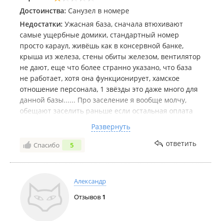
в сфере туристской индустрии
.
Достоинства:
Санузел в номере
Дом "Силгер 92" в
Едином реестре объектов классификации
Недостатки:
Ужасная база, сначала втюхивают
в сфере туристской индустрии
.
самые ущербные домики, стандартный номер
просто караул, живёшь как в консервной банке,
крыша из железа, стены обиты железом, вентилятор
не дают, еще что более странно указано, что база
не работает, хотя она функционирует, хамское
отношение персонала, 1 звёзды это даже много для
данной базы...... Про заселение я вообще молчу,
обещают заселить раньше если остальная оплата
будет наличными, но нет, промориновали с 11 до 14
Развернуть
на пекле из-за этого у детей получился перегрев,
также готовьтесь пить Полисорб, без него уедете
ответить
Спасибо
5
обратно в лучшем случае с ротавирусом.
Готовьтесь тащить с собой кружки, ложки, вилки,
тарелки.
Александр
Также возле пляжа стоят туалеты и все стекает в
Отзывов
1
море, если и купаться то идти в самый конец пляжа.
Единственный плюс туалет и ванна в номере.