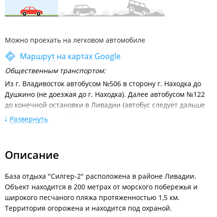
Можно проехать на легковом автомобиле
Маршрут на картах Google
Общественным транспортом:
Из г. Владивосток автобусом №506 в сторону г. Находка до
Душкино (не доезжая до г. Находка). Далее автобусом №122
до конечной остановки в Ливадии (автобус следует дальше
до Южно-Морского), Далее на такси.
Развернуть
Поездом до ст. Тихоокеанская (конечная станция в г.
Находка). Далее на такси до Ливадии. Или городским
автобусом добраться до автовокзала г.Находка. Далее
Описание
автобусом №122 Находка-Южно-Морской. Доехать до
развилки Южно-Морской - Анна. Пройти пешком около 500
База отдыха "Силгер-2" расположена в районе Ливадии.
метров до знака Ливадия, повернуть налево и далее идти до
Объект находится в 200 метрах от морского побережья и
конца дороги, справа будет находиться база отдыха "Силгер
широкого песчаного пляжа протяженностью 1,5 км.
- 2".
Территория огорожена и находится под охраной.
Расписание движения междугородних автобусов от