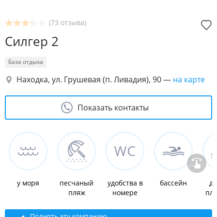
(73 отзыва)
Силгер 2
База отдыха
Находка, ул. Грушевая (п. Ливадия), 90
—
на карте
Показать контакты
у моря
песчаный
удобства в
бассейн
де
пляж
номере
пл
Поднять эту компанию