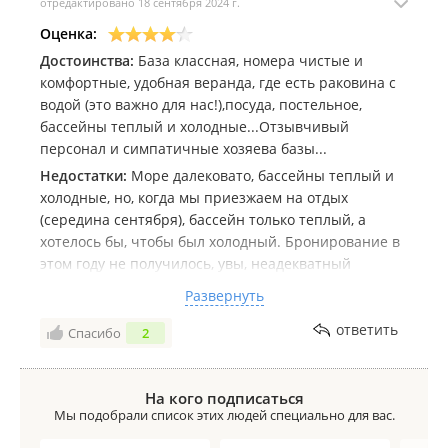
отредактировано 18 сентября 2024 г.
Оценка:
Достоинства:
База классная, номера чистые и
комфортные, удобная веранда, где есть раковина с
водой (это важно для нас!),посуда, постельное,
бассейны теплый и холодные...Отзывчивый
персонал и симпатичные хозяева базы...
Недостатки:
Море далековато, бассейны теплый и
холодные, но, когда мы приезжаем на отдых
(середина сентября), бассейн только теплый, а
хотелось бы, чтобы был холодный. Бронирование в
этом году не получилось, увы, неадекватный
администратор на телефоне бронирования...До сих
Развернуть
пор в шоке нахожусь...
ответить
Спасибо
2
Комментарий:
Четыре года подряд с девчулями
закрывали купальный сезон на данной базе...
Шикардосно, если что, закрывали!!! Мы шумные,
На кого подписаться
поэтому и приезжаем на эту базу именно в
Мы подобрали список этих людей специально для вас.
сентябре, чтобы не вызывать гнева соседей и
персонала базы..Всё устраивало нас, с маленькими