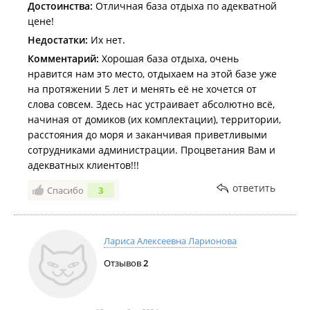
Достоинства:
Отличная база отдыха по адекватной
надо было и постельное снять, и поды помыть.
цене!
Таких предъяв еще нигде не было, причем в целом
Недостатки:
Их нет.
домик оставили в нормальном состоянии, да полы
не намытые, да сантехника за неделю тоже не в
Комментарий:
Хорошая база отдыха, очень
идеале была, но извините, заселяя людей хоть
нравится нам это место, отдыхаем на этой базе уже
баночку дешевого доместоса оставляйте если уж
на протяжении 5 лет и менять её не хочется от
уборку не проводите 😱
слова совсем. Здесь нас устраивает абсолютно всё,
В общем, после второго отдыха полное
начиная от домиков (их комплектации), территории,
разочарование, унитаз/душ кажется текут в каждом
расстояния до моря и заканчивая приветливыми
домике. Никому не советую, а кто спрашивает
сотрудниками администрации. Процветания Вам и
ничего хорошего сказать не могу, хотите кишечку-
адекватных клиентов!!!
езжайте на Силгер.
ответить
Спасибо
3
P. S вторая дочка с четвертого дня начала блевать,
на силгер 1 кстати, таже история с кишечной
инфекцией.
Лариса Алексеевна Ларионова
Отзывов
2