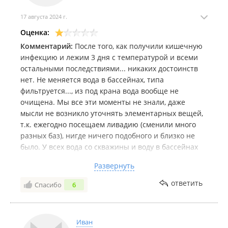
17 августа 2024 г.
Оценка:
Комментарий:
После того, как получили кишечную
инфекцию и лежим 3 дня с температурой и всеми
остальными последствиями... никаких достоинств
нет. Не меняется вода в бассейнах, типа
фильтруется..., из под крана вода вообще не
очищена. Мы все эти моменты не знали, даже
мысли не возникло уточнять элементарных вещей,
т.к. ежегодно посещаем ливадию (сменили много
разных баз), нигде ничего подобного и близко не
было. У всех вода со скважины и воду в бассейнах
меняют каждый день.
Развернуть
В соседних номерах также люди лежат с
отравлениями.
ответить
Спасибо
6
Всем совет, доплатить денег за действительно
отдых и ехать в другое место
Иван