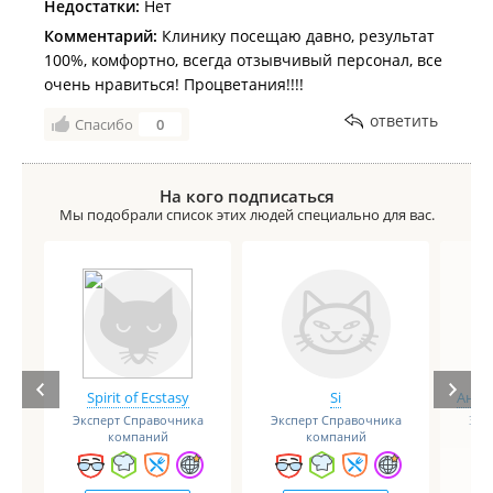
Недостатки:
Нет
Комментарий:
Клинику посещаю давно, результат
100%, комфортно, всегда отзывчивый персонал, все
очень нравиться! Процветания!!!!
ответить
Спасибо
0
На кого подписаться
Мы подобрали список этих людей специально для вас.
Spirit of Ecstasy
Si
Анге
Эксперт Справочника
Эксперт Справочника
Экс
компаний
компаний