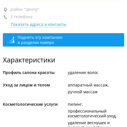
район "Центр", пр-т Океанский, 29
район "Центр"
2 телефона
+7 (423) 274-64-44
Показать адреса и контакты
+7 914 704-64-44
открыто: 09:00–20:00
Поднять эту компанию
в разделах наверх
Характеристики
Профиль салона красоты
удаление волос
Уход за лицом и телом
аппаратный массаж
ручной массаж
Косметологические услуги
пилинг
профессиональный
косметологический уход
удаление веснушек и