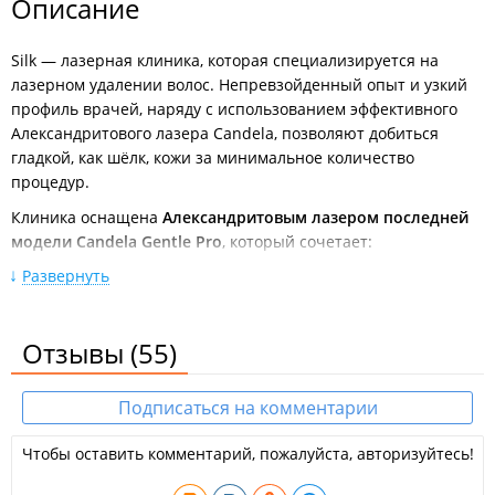
Описание
Silk — лазерная клиника, которая специализируется на
лазерном удалении волос. Непревзойденный опыт и узкий
профиль врачей, наряду с использованием эффективного
Александритового лазера Candela, позволяют добиться
гладкой, как шёлк, кожи за минимальное количество
процедур.
Клиника оснащена
Александритовым лазером последней
модели Candela Gentle Pro
, который сочетает:
высокую плотность светового потока — до 600
Развернуть
Джоулей/кв. см.;
производительность — до 10 вспышек в секунду;
большой размер лазерного луча — диаметром до 24
Отзывы
(55)
мм.;
мгновенное охлаждение кожи криогеном — перед и
после вспышки.
Подписаться на комментарии
Как показывают исследования именно Александритовый
Чтобы оставить комментарий, пожалуйста, авторизуйтесь!
лазер является одним из эффективных в избавлении от
волос, удаляя от 49.6% до 69% волос за 3 процедуры.