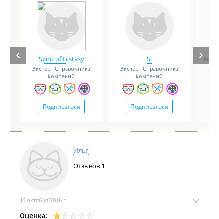
Spirit of Ecstasy
Si
Анге
Эксперт Справочника
Эксперт Справочника
Экс
компаний
компаний
Подписаться
Подписаться
Илья
Отзывов
1
16 октября 2016 г.
Оценка: