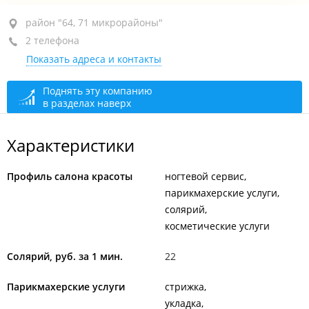
район "64, 71 микрорайоны", ул. Нейбута, 31
район "64, 71 микрорайоны"
2 телефона
супермаркет "ОК!", 2-й этаж, пав. 15
Показать адреса и контакты
+7 (423) 263-47-06
+7 (423) 261-96-96
Поднять эту компанию
в разделах наверх
закрыто, откроется в 09:00
Характеристики
Профиль салона красоты
ногтевой сервис
парикмахерские услуги
солярий
косметические услуги
Солярий, руб. за 1 мин.
22
Парикмахерские услуги
стрижка
укладка