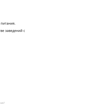
 питания.
тве заведений с
ния?