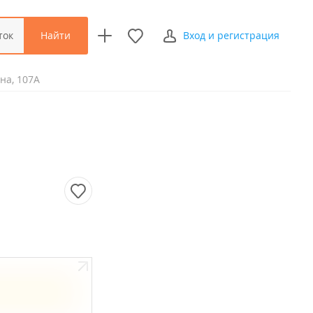
Найти
ток
Вход и регистрация
на, 107А