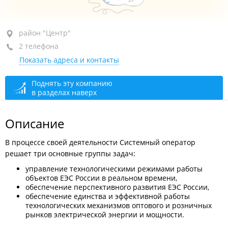
район "Центр", ул. Западная, 29
район "Центр"
2 телефона
+7 (423) 249-82-73
факс
Показать адреса и контакты
+7 (423) 249-82-15
сегодня закрыто
Поднять эту компанию
в разделах наверх
Описание
В процессе своей деятельности Системный оператор
решает три основные группы задач:
управление технологическими режимами работы
объектов ЕЭС России в реальном времени,
обеспечение перспективного развития ЕЭС России,
обеспечение единства и эффективной работы
технологических механизмов оптового и розничных
рынков электрической энергии и мощности.