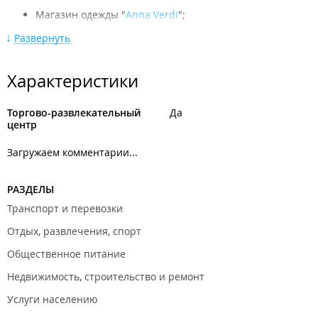
Магазин одежды "
Anna Verdi
";
Магазин одежды "
Zolla
";
Развернуть
Магазин одежды "
Perfecto
";
Характеристики
Магазин одежды "
O'Stin
";
Магазин одежды "
Kalina Style
";
Торгово-развлекательный
Да
центр
Магазин одежды "
Levi`s
";
Магазин одежды "
Fashion House
";
Загружаем комментарии...
Магазин женской одежды "
Miledi
";
РАЗДЕЛЫ
Магазин женской одежды "
Miss poem
";
Транспорт и перевозки
Магазин мужской одежды "
Канцлер
";
Отдых, развлечения, спорт
Магазин нижнего белья "
Atlantic
";
Общественное питание
Магазин нижнего белья "
MilaVitsa
";
Недвижимость, строительство и ремонт
Магазин детской одежды "
Sweet Berry
";
Услуги населению
Магазин детской одежды "
Тэдди
";