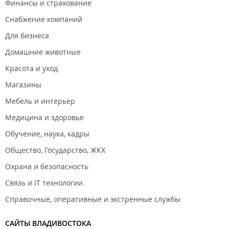
Финансы и страхование
Обувной магазин "
Respect
";
Снабжение компаний
Обувной магазин "
Jazz
";
Для бизнеса
Обувной магазин "
Milana
";
Домашние животные
Обувной магазин "
Foot box
".
Красота и уход
Магазины ювелирных изделий и аксессуаров:
Магазины
Магазин часов "
Золотое время
".
Мебель и интерьер
Магазины парфюмерии, косметики:
Медицина и здоровье
Магазин парфюмерии и косметики "
Л'Этуаль
";
Обучение, наука, кадры
Магазин парфюмерии и косметики "
Каори
";
Общество, Государство, ЖКХ
Магазин парфюмерии и косметики "
Selective
";
Охрана и безопасность
Магазин "
Парикмастерский
".
Связь и IT технологии
Справочные, оперативные и экстренные службы
Магазины товаров для творчества:
Магазин товаров для творчества "
ПримХобби
".
САЙТЫ ВЛАДИВОСТОКА