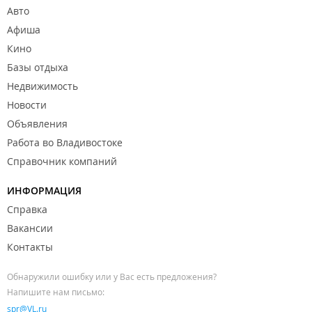
Авто
Магазины техники и книжные магазины:
Афиша
Магазин техники "
iShop
";
Кино
Книжный магазин "
Плюшкин
".
Базы отдыха
Компании по предоставлению услуг:
Недвижимость
Новости
Торговая компания "
Hamonoshop
";
Объявления
Турфирма "
Coral Travel
";
Работа во Владивостоке
Турфирма "
Центр Путешествий №1
";
Справочник компаний
Стоматология "
Импланта
";
ИНФОРМАЦИЯ
Косметологический кабинет "
Точка красоты
";
Справка
Мастерская по ремонту часов "
Тайм Визард
";
Вакансии
Детский развлекательный центр "
Тип Топ
";
Контакты
Развлекательный центр "
Сити Гейм
";
Обнаружили ошибку или у Вас есть предложения?
Салон красоты "
Выбражульки
".
Напишите нам письмо:
spr@VL.ru