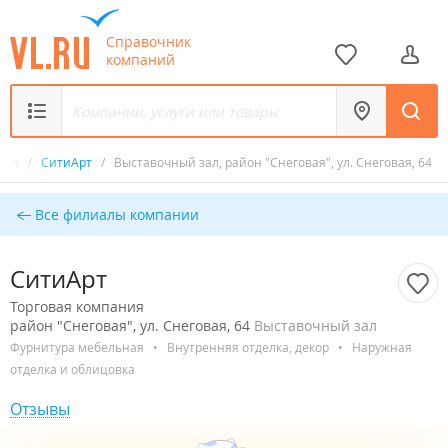
Справочник
компаний
ания
/
СитиАрт
/
Выставочный зал, район "Снеговая", ул. Снеговая, 64
Все филиалы компании
СитиАрт
Торговая компания
район "Снеговая", ул. Снеговая, 64
Выставочный зал
Фурнитура мебельная
•
Внутренняя отделка, декор
•
Наружная
отделка и облицовка
Отзывы