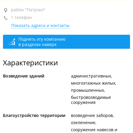
район "Патрокл", ул. Басаргина, 42
район "Патрокл"
1 телефон
оф. 2
Показать адреса и контакты
+7 (423) 239-39-35
сегодня закрыто
Поднять эту компанию
в разделах наверх
Характеристики
Возведение зданий
административных
многоэтажных жилых
промышленных
быстровозводимые
сооружения
Благоустройство территории
возведение заборов
озеленение
сооружение навесов и