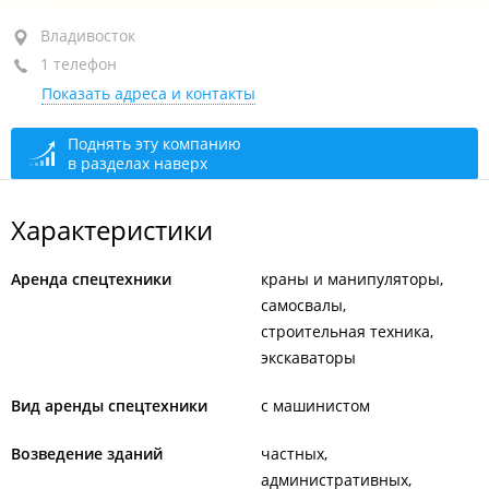
ул. Патрокл, 22
Владивосток
1 телефон
+7 924 268-57-45
Показать адреса и контакты
сегодня закрыто
Поднять эту компанию
в разделах наверх
Характеристики
Аренда спецтехники
краны и манипуляторы
самосвалы
строительная техника
экскаваторы
Вид аренды спецтехники
с машинистом
Возведение зданий
частных
административных