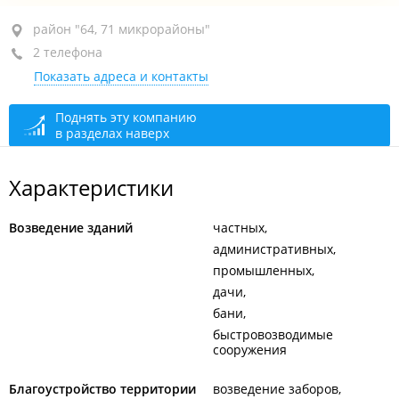
район "64, 71 микрорайоны", ул. Нейбута, 12
район "64, 71 микрорайоны"
2 телефона
кв. 135
Показать адреса и контакты
+7 (423) 277-73-78
+7 914 707-73-78
Поднять эту компанию
в разделах наверх
сегодня закрыто
Характеристики
Возведение зданий
частных
административных
промышленных
дачи
бани
быстровозводимые
сооружения
Благоустройство территории
возведение заборов