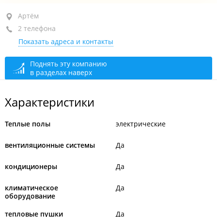
Артём, ул. Кирова, 2
Артём
2 телефона
+7 (423-37) 3-32-02
Показать адреса и контакты
+7 924 230-30-50
сегодня закрыто
Поднять эту компанию
в разделах наверх
Характеристики
Теплые полы
электрические
вентиляционные системы
Да
кондиционеры
Да
климатическое
Да
оборудование
тепловые пушки
Да