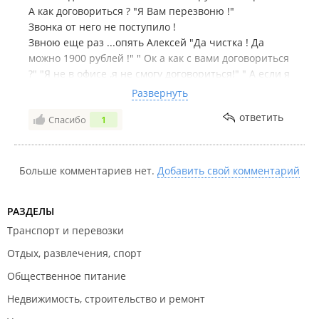
А как договориться ? "Я Вам перезвоню !"
Звонка от него не поступило !
Звною еще раз ...опять Алексей "Да чистка ! Да
можно 1900 рублей !" " Ок а как с вами договориться
?" "Я не в офисе ,я не смогу договориться!" " А если я
в офис подьеду ..договориься можно !? " " Да можно
Развернуть
!" Подьезжаю в офис на Кирова 2 ,записывают на
ответить
Спасибо
1
дату ! Подходит дата ! Ни звонка ни мастера ! Сами
решайте иметь дело с этой конторой или не иметь !
Больше комментариев нет.
Добавить свой комментарий
РАЗДЕЛЫ
Транспорт и перевозки
Отдых, развлечения, спорт
Общественное питание
Недвижимость, строительство и ремонт