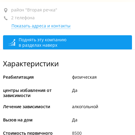
район "Вторая речка", ул. Кирова, 95
район "Вторая речка"
2 телефона
+7 (423) 291-76-17
Показать адреса и контакты
+7 (423) 267-20-07
круглосуточно
Поднять эту компанию
в разделах наверх
Характеристики
Реабилитация
физическая
центры избавления от
Да
зависимости
Лечение зависимости
алкогольной
Вызов на дом
Да
Стоимость первичного
8500