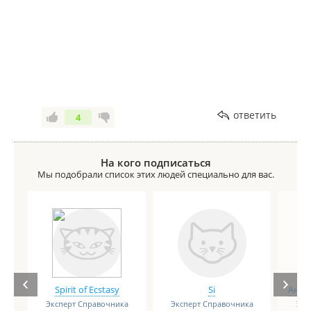
ответить
4
На кого подписаться
Мы подобрали список этих людей специально для вас.
Spirit of Ecstasy
Si
Анге
Эксперт Справочника
Эксперт Справочника
Экс