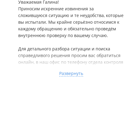
Уважаемая Галина!
Приносим искренние извинения за
сложившуюся ситуацию и те неудобства, которые
вы испытали. Мы крайне серьёзно относимся к
каждому обращению и обязательно проведём
внутреннюю проверку по вашему случаю.
Для детального разбора ситуации и поиска
справедливого решения просим вас обратиться
онлайн, в наш офис по телефону отдела контроля
качества; 89510277773 Яна
Развернуть
Важно иметь подтверждение обращения
(оригинал)
квитанцию или иной документ об оплате работ;
информацию о приобретённом оборудовании
(если есть).
Наш менеджер внимательно изучит все
обстоятельства, ответит на ваши вопросы и