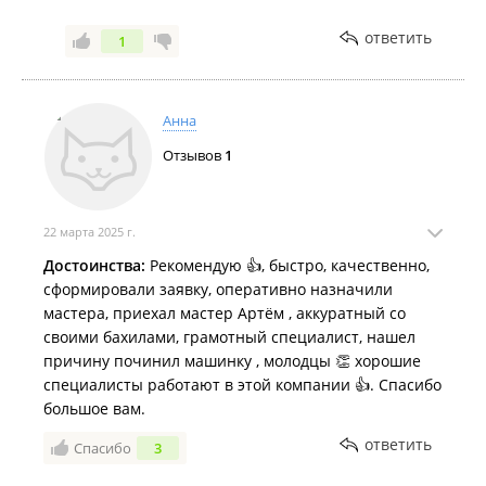
предложит варианты урегулирования конфликта.
ответить
1
Мы нацелены на конструктивное решение
вопроса и сделаем всё возможное, чтобы
восстановить ваше доверие.
Анна
Вы можете связаться с нами:
Отзывов
1
по телефону: 2686878
С уважением,
22 марта 2025 г.
[команда с/ц Техномир ]
Достоинства:
Рекомендую 👍, быстро, качественно,
сформировали заявку, оперативно назначили
мастера, приехал мастер Артём , аккуратный со
своими бахилами, грамотный специалист, нашел
причину починил машинку , молодцы 👏 хорошие
специалисты работают в этой компании 👍. Спасибо
большое вам.
ответить
Спасибо
3