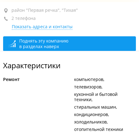
район "Первая речка", пр-т Океанский, 110
район "Первая речка", "Тихая"
(Виртуальный офис)
2 телефона
Показать адреса и контакты
+7 902 482-68-78
+7 (423) 268-68-78
Поднять эту компанию
в разделах наверх
Офис, по предварительной записи
открыто,
закроется через 31 мин.
Выезд мастера
сегодня закрыто
Характеристики
Прием заявок
круглосуточно
Ремонт
компьютеров
телевизоров
кухонной и бытовой
техники
стиральных машин
кондиционеров
холодильников
отопительной техники