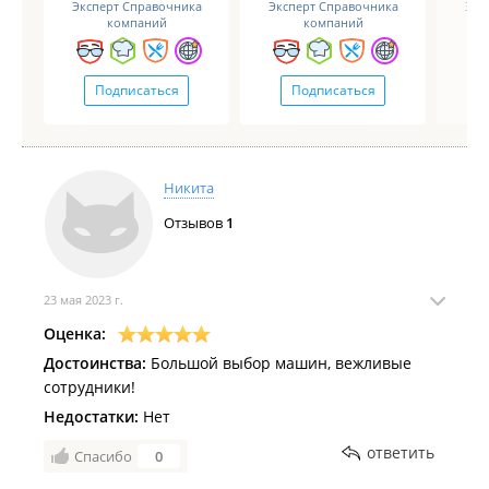
Эксперт Справочника
Эксперт Справочника
Экс
компаний
компаний
Подписаться
Подписаться
Никита
Отзывов
1
23 мая 2023 г.
Оценка:
Достоинства:
Большой выбор машин, вежливые
сотрудники!
Недостатки:
Нет
ответить
Спасибо
0