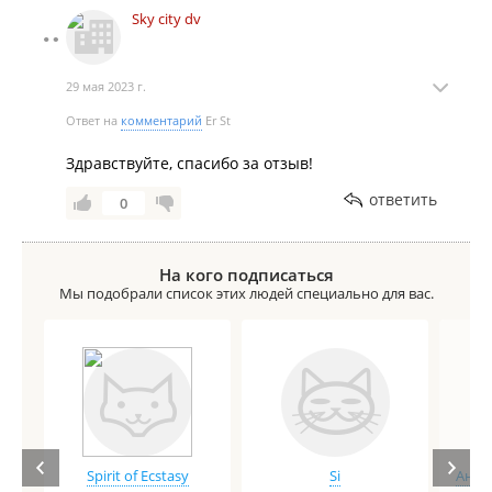
Sky city dv
29 мая 2023 г.
Ответ на
комментарий
Er St
Здравствуйте, спасибо за отзыв!
ответить
0
На кого подписаться
Мы подобрали список этих людей специально для вас.
Spirit of Ecstasy
Si
Анге