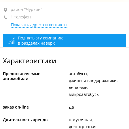
район "Чуркин", ул. Калинина, 4К
район "Чуркин"
1 телефон
ТЦ "Калинка"
Показать адреса и контакты
+7 924 008-05-05
сегодня закрыто
Поднять эту компанию
в разделах наверх
Характеристики
Предоставляемые
автобусы
автомобили
джипы и внедорожники
легковые
микроавтобусы
заказ on-line
Да
Длительность аренды
посуточная
долгосрочная