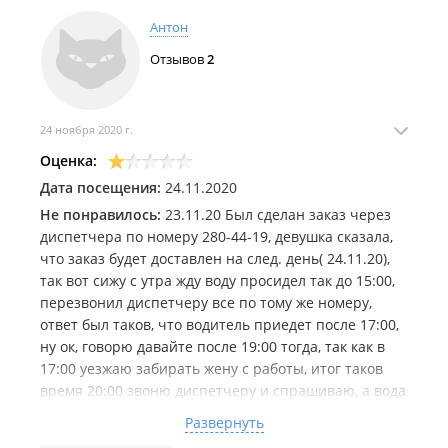
Антон
Отзывов
2
24 ноября 2020 г.
Оценка:
Дата посещения:
24.11.2020
Не понравилось:
23.11.20 Был сделан заказ через
диспетчера по номеру 280-44-19, девушка сказала,
что заказ будет доставлен на след. день( 24.11.20),
так вот сижу с утра жду воду просидел так до 15:00,
перезвонил диспетчеру все по тому же номеру,
ответ был таков, что водитель приедет после 17:00,
ну ок, говорю давайте после 19:00 тогда, так как в
17:00 уезжаю забирать жену с работы, итог таков
время 20:00 звоню диспетчеру и спрашиваю, а вода
то до нас доедет? ответ меня поразил! к вам
Развернуть
водитель не смог спуститься, на что я ей говорю о