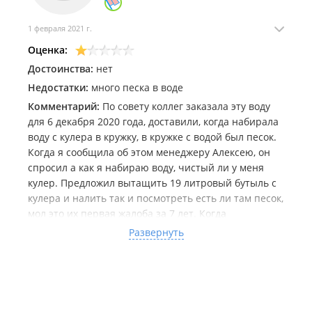
1 февраля 2021 г.
Оценка:
Достоинства:
нет
Недостатки:
много песка в воде
Комментарий:
По совету коллег заказала эту воду
для 6 декабря 2020 года, доставили, когда набирала
воду с кулера в кружку, в кружке с водой был песок.
Когда я сообщила об этом менеджеру Алексею, он
спросил а как я набираю воду, чистый ли у меня
кулер. Предложил вытащить 19 литровый бутыль с
кулера и налить так и посмотреть есть ли там песок,
мол это их первая жалоба за 7 лет. Когда
закончилась вода, в кулере остался осадок из песка.
Развернуть
Прочистив кулер, поставила потом воду другого
поставщика, в кулере больше не оставался осадок в
виде песка и грязи. Больше у них эту воду не
заказывала, но на работе продолжают ее
заказывать. До декабря не было проблем с этой