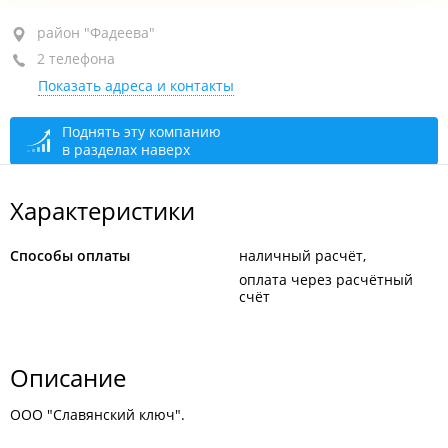
район "Фадеева", ул. Фадеева, 47
район "Фадеева"
2 телефона
+7 (423) 280-44-19
Показать адреса и контакты
+7 (423) 268-82-72
открыто: 08:00–22:00
Поднять эту компанию
в разделах наверх
Характеристики
Способы оплаты
наличный расчёт
оплата через расчётный
счёт
Описание
ООО "Славянский ключ".