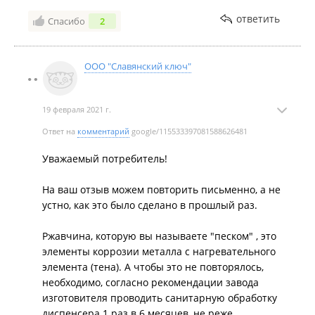
водой, но после и на работу стали привозить воду с
ответить
Спасибо
2
песком, после того, как бутылка закончилась на
работе, в кулере там тоже остался осадок песка и
грязи, после этого прочистили кулер и на работе
ООО "Славянский ключ"
тоже, поставили снова воду, и опять в кулере
остался осадок. Представители Славянского ключа
говорят, что дело в самом кулере. Очень не
19 февраля 2021 г.
рекомендую эту воду.
Ответ на
комментарий
google/115533397081588626481
Уважаемый потребитель!
На ваш отзыв можем повторить письменно, а не
устно, как это было сделано в прошлый раз.
Ржавчина, которую вы называете "песком" , это
элементы коррозии металла с нагревательного
элемента (тена). А чтобы это не повторялось,
необходимо, согласно рекомендации завода
изготовителя проводить санитарную обработку
диспенсера 1 раз в 6 месяцев, не реже.