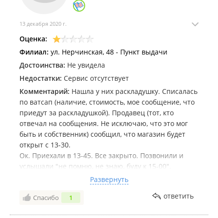
13 декабря 2020 г.
Оценка:
Филиал:
ул. Нерчинская, 48 - Пункт выдачи
Достоинства:
Не увидела
Недостатки:
Сервис отсутствует
Комментарий:
Нашла у них раскладушку. Списалась
по ватсап (наличие, стоимость, мое сообщение, что
приедут за раскладушкой). Продавец (тот, кто
отвечал на сообщения. Не исключаю, что это мог
быть и собственник) сообщил, что магазин будет
открыт с 13-30.
Ок. Приехали в 13-45. Все закрыто. Позвонили и
услышали "не помню, не знаю, буду к 15-00".
Уехали.
Развернуть
Спустя 15 минут входящий вызов - " я прибежал, а
ответить
Спасибо
1
вас нету? "Делайте выводы, господа.