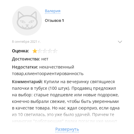
Валерия
Отзывов
1
8 сентября 2021 г.
Оценка:
Достоинства:
нет
Недостатки:
некачественный
товар,клиентоориентированность
Комментарий:
Купили на вечеринку святящиеся
палочки в тубусе (100 штук). Продавец предложил
на выбор: старые подешевле или новые подороже,
конечно выбрали свежие, чтобы быть уверенными
в качестве товара. Но нас ждал сюрприз, если одна
из 10 светилась, это уже было удачей. Причем те
немногие "работающие" палки погасли уже минут
через 20. Т.к. вечеринка проходила за пределами
Развернуть