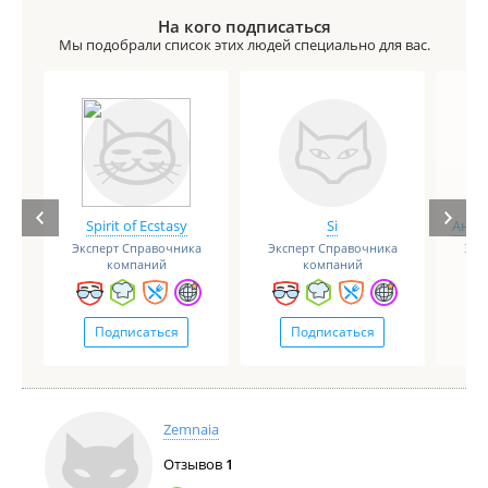
На кого подписаться
Мы подобрали список этих людей специально для вас.
Spirit of Ecstasy
Si
Анге
Эксперт Справочника
Эксперт Справочника
Экс
компаний
компаний
Подписаться
Подписаться
Zemnaia
Отзывов
1