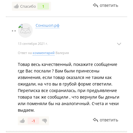
Владивостока, мусор везти обратно не стали. По
ответить
Спасибо
1
возвращению, обратились к продавцу, рассказав
что товар оказался более чем некачественным, но
нам сказали, что сами виноваты, надо было
Соношоп.рф
проверять товар, поэтому были отправлены туда
откуда пришли. Будет для нас уроком в будущем
покупать товар в проверенном месте. Не
13 сентября 2021 г.
рекомендую, проверяйте весь товар на месте и да,
чек нам никто не предоставил.
Ответ на
комментарий
Валерия
Товар весь качественный, покажите сообщение
где Вас послали ? Вам были принесены
извинения, если товар оказался не таким как
ожидали, на что вы в грубой форме ответили.
Переписка все сохранилась, при предъявление
товара так же сообщили , что вернули бы деньги
или поменяли бы на аналогичный. Счета и чеки
выдаем.
ответить
-1