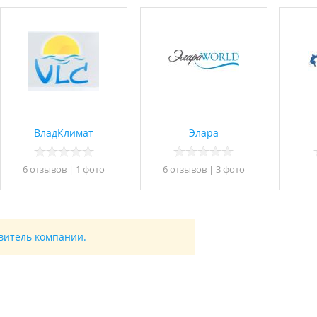
ВладКлимат
Элара
6 отзывов
|
1 фото
6 отзывов
|
3 фото
авитель компании.