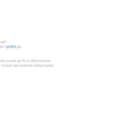
ния?
мо:
spr@VL.ru
лов
ссылка на VL.ru
обязательна.
 только при наличии гиперссылки.