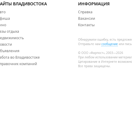
САЙТЫ ВЛАДИВОСТОКА
ИНФОРМАЦИЯ
вто
Справка
фиша
Вакансии
ино
Контакты
азы отдыха
едвижимость
Обнаружили ошибку, есть предложе
овости
Отправьте нам
сообщение
или пись
бъявления
© ООО «Фарпост», 2003—2026
абота во Владивостоке
При любом использовании материа
Цитирование в Интернете возможно
правочник компаний
Все права защищены.