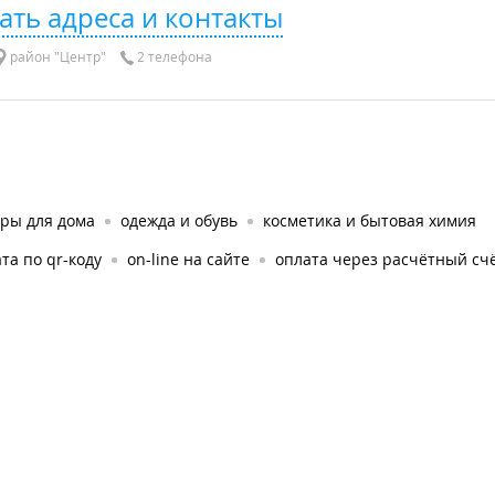
ать адреса и контакты
район "Центр"
2 телефона
ары для дома
одежда и обувь
косметика и бытовая химия
та по qr-коду
on-line на сайте
оплата через расчётный сч