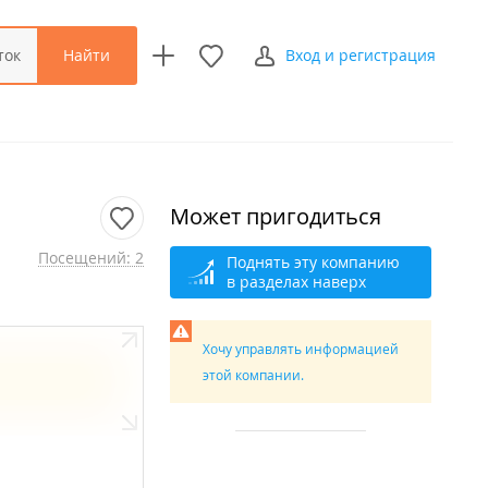
Найти
ток
Вход и регистрация
Может пригодиться
Посещений: 2
Поднять эту компанию
в разделах наверх
Хочу управлять информацией
этой компании.