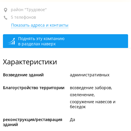
район "Трудовое", ул. Путятинская, 135
район "Трудовое"
5 телефонов
+7 (423) 224-94-10
приёмная
Показать адреса и контакты
+7 (423) 224-94-14
кадры
+7 (423) 238-05-95
приёмная
Поднять эту компанию
в разделах наверх
+7 (423) 224-94-09
начальник поезда
+7 984 188-32-77
главный механик
Характеристики
сегодня закрыто
Возведение зданий
административных
Благоустройство территории
возведение заборов
озеленение
сооружение навесов и
беседок
реконструкция/реставрация
Да
зданий