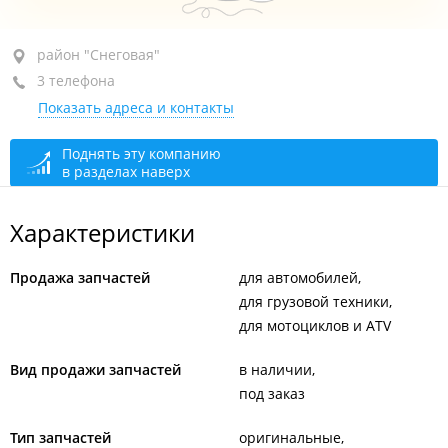
район "Снеговая", ул. Деревенская, 20 стр. 5
район "Снеговая"
3 телефона
+7 (423) 292-12-72
Показать адреса и контакты
+7 914 976-05-05
сегодня закрыто
Поднять эту компанию
в разделах наверх
Характеристики
Продажа запчастей
для автомобилей
для грузовой техники
для мотоциклов и ATV
Вид продажи запчастей
в наличии
под заказ
Тип запчастей
оригинальные