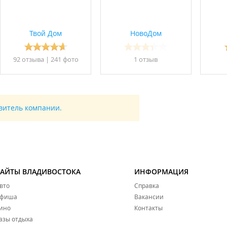
Твой Дом
НовоДом
92 отзывa
|
241 фото
1 отзыв
авитель компании.
САЙТЫ ВЛАДИВОСТОКА
ИНФОРМАЦИЯ
вто
Справка
фиша
Вакансии
ино
Контакты
азы отдыха