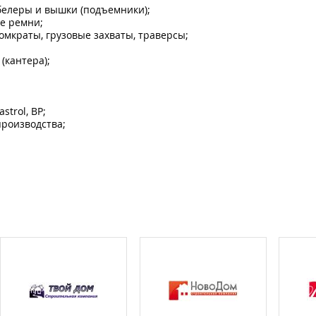
абелеры и вышки (подъемники);
ые ремни;
домкраты, грузовые захваты, траверсы;
(кантера);
trol, BP;
роизводства;