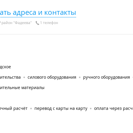
ать адреса и контакты
район "Фадеева"
1 телефон
дское
оительства
силового оборудования
ручного оборудования
оительные материалы
ичный расчёт
перевод с карты на карту
оплата через рас