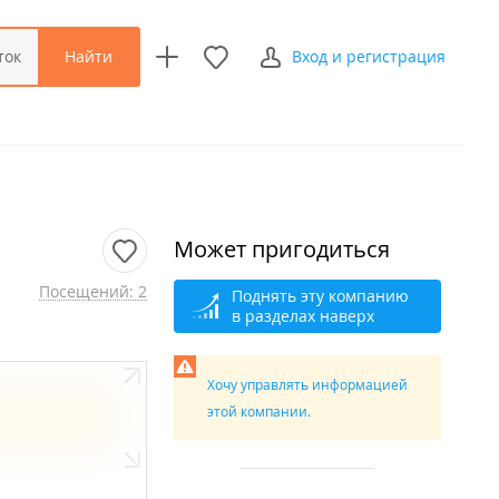
Найти
ток
Вход и регистрация
Может пригодиться
Посещений: 2
Поднять эту компанию
в разделах наверх
Хочу управлять информацией
этой компании.