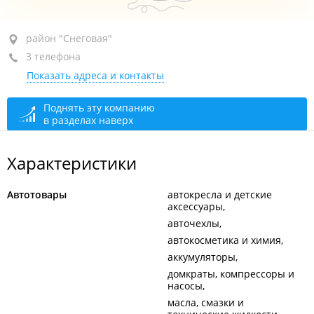
район "Снеговая", ул. Снеговая, 64
район "Снеговая"
3 телефона
оф. 22
Показать адреса и контакты
+7 994 993-32-52
+7 994 997-33-35
Поднять эту компанию
в разделах наверх
+7 924 331-18-88
сегодня закрыто
Характеристики
Автотовары
автокресла и детские
аксессуары
авточехлы
автокосметика и химия
аккумуляторы
домкраты, компрессоры и
насосы
масла, смазки и