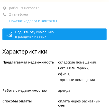
район "Снеговая", ул. Карьерная, 20А стр. 4
район "Снеговая"
2 телефона
+7 (423) 246-41-49
Показать адреса и контакты
+7 914 720-19-49
сегодня закрыто
Поднять эту компанию
в разделах наверх
Характеристики
Предлагаемая недвижимость
складские помещения
боксы или гаражи
офисы
торговые помещения
Работа с недвижимостью
аренда
Способы оплаты
оплата через расчётный
счёт