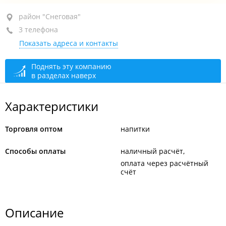
район "Снеговая", ул. Снеговая, 19Г
район "Снеговая"
3 телефона
+7 (423) 224-29-28
Показать адреса и контакты
+7 (423) 224-29-32
сегодня закрыто
Поднять эту компанию
в разделах наверх
Характеристики
Торговля оптом
напитки
Способы оплаты
наличный расчёт
оплата через расчётный
счёт
Описание