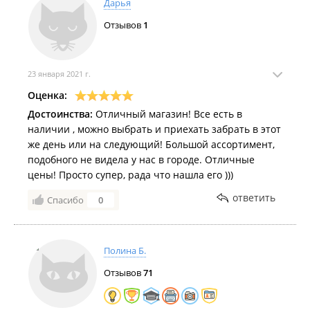
Дарья
забирать. Самое смешное, что когда пришла в
Отзывов
1
магазин за заказом, мне сотрудница предложила к
моему заказу взять дополнительные расходники. То
есть всё таки продажи в магазине возможны? 🤣🤣
В общем, и смешно и грустно ) чисто сервис по-
23 января 2021 г.
русски. Монополист в городе в своём сегменте,
Оценка:
люди всё равно покупают. Ассортимент хороший.
Достоинства:
Отличный магазин! Все есть в
Но сам сервис ужасен. Буду покупать только в
наличии , можно выбрать и приехать забрать в этот
экстренных случаях. Благо, интернет магазинов
же день или на следующий! Большой ассортимент,
много.
подобного не видела у нас в городе. Отличные
Дата посещения:
26.01.2022
цены! Просто супер, рада что нашла его )))
ответить
Спасибо
0
Полина Б.
Отзывов
71