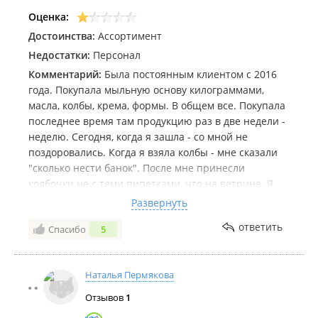
Оценка:
Достоинства:
Ассортимент
Недостатки:
Персонал
Комментарий:
Была постоянным клиентом с 2016
года. Покупала мыльную основу килограммами,
масла, колбы, крема, формы. В общем все. Покупала
последнее время там продукцию раз в две недели -
неделю. Сегодня, когда я зашла - со мной не
поздоровались. Когда я взяла колбы - мне сказали
"сколько нести банок". После мне принесли
колбочки не с теми пипетками, что на ветрине. Я
отказалась их покупать, на что продавец мне
Развернуть
предъявил претензию, что я должна заказывать
ответить
Спасибо
5
колбы на сайте, а не приходить и покупать, потому
что ей неудобно подниматься на второй этаж за
ними. После этого я отказалась от покупки всего,
Наталья Пермякова
что взяла и от дальнейшего посещения данного
магазина. Вести себя так невежливо с постоянными
Отзывов
1
клиентами - мне обидно. Не извинений ничего я не