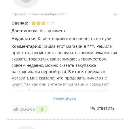
отредактировано 24 октября 2022 г.
Оценка:
Достоинства:
Ассортимент
Недостатки:
Клиентоориентированность на нуле
Комментарий:
Нашла этот магазин в ***. Решила
приехать, посмотреть, пощупать своими руками, так
сказать, товар.(так как занимаюсь творчеством
совсем недавно, можно сказать закупаюсь
расходниками первый раз). В итоге, приехав в
магазин, мне сказали, что продавать ничего не
будут, так как они интернет-магазин и собирают
заказы. Я говорю: ну я же уже приехала, давайте
сейчас куплю? Отказали)
Развернуть
Только вдумайтесь, я просила магазин мне продать
ответить
Спасибо
2
товар! 🤣🤣🤣
Не стала спорить, пошла оформила заказ в
соседнем кафе. Собрали заказ быстро, это плюс.
Через полчаса уже пришло сообщение, что могу