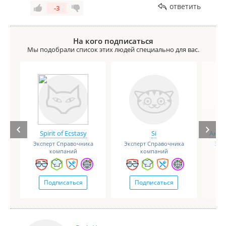
ответить
-3
На кого подписаться
Мы подобрали список этих людей специально для вас.
Spirit of Ecstasy
Si
Анге
Эксперт Справочника
Эксперт Справочника
Экс
компаний
компаний
Подписаться
Подписаться