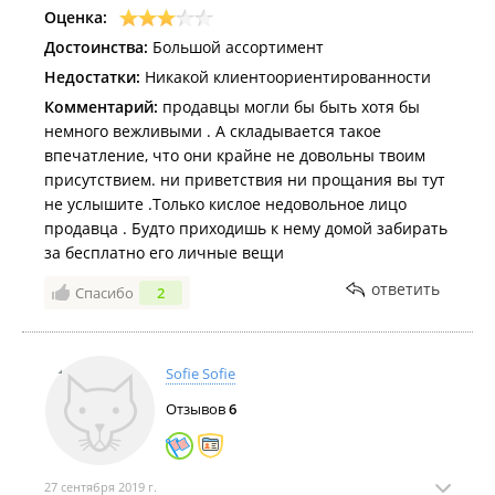
все лесом.
Оценка:
Читаю отзывы и убеждаюсь в этом дополнительно.
Достоинства:
Большой ассортимент
Не смотря на достаточно широкий ассортимент,
возвращаться в этот магазин не хочется, хоть и
Недостатки:
Никакой клиентоориентированности
придётся.
Комментарий:
продавцы могли бы быть хотя бы
немного вежливыми . А складывается такое
впечатление, что они крайне не довольны твоим
присутствием. ни приветствия ни прощания вы тут
не услышите .Только кислое недовольное лицо
продавца . Будто приходишь к нему домой забирать
за бесплатно его личные вещи
ответить
Спасибо
2
Sofie Sofie
Отзывов
6
27 сентября 2019 г.