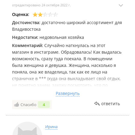
отредактировано 24 октября 2022 г.
Оценка:
Достоинства:
достаточно широкий ассортимент для
Владивостока
Недостатки:
недовольная хозяйка
Комментарий:
Случайно наткнулась на этот
магазин в инстаграме. Обрадовалась! Как выдалась
возможность, сразу туда поехала. В помещении
была женщина и девушка. Женщина, насколько я
поняла, она же владелица, так как ее лицо на
страничке в *** (куда она выкладывает свой отдых,
не понятно зачем. захожу посмотреть, что по
товарам, а там она на море), очень недовольная.
Развернуть
Девушка весьма жизнерадостная, достала мне
ответить
Спасибо
4
коробочки, которые понравились, парой слов
обменялись, я взяла так же пару форм. И я ушла с
покупкой.
В следующий раз пришла (к слову, со мной был
Ирина
маленький ребёнок, которого пришлось держать на