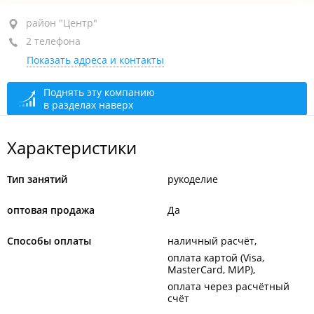
район "Центр", ул. Уборевича, 20А
район "Центр"
2 телефона
БЦ "Дом радио", 1-й этаж, оф. 135
Показать адреса и контакты
+7 914 664-24-19
+7 924 332-72-60
Поднять эту компанию
в разделах наверх
По предварительному звонку
сегодня закрыто
Характеристики
Тип занятий
рукоделие
оптовая продажа
Да
Способы оплаты
наличный расчёт
оплата картой (Visa,
MasterCard, МИР)
оплата через расчётный
счёт