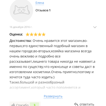
Елена
Отзывов
1
16 декабря 2016 г.
Оценка:
Достоинства:
Очень нравится этот магазин,во-
первых,это единственный подобный магазин в
нашем городе,во-вторых,хозяйка магазина всегда
очень вежливо и подробно все
рассказывает,лишнего товара никогда не навяжет,а
именно по существу,что нужно,еще и советы даст в
изготовлении косметики.Очень приятно,поэтому и
хочется туда часто ходить:)
Также,большой и разнообразный
ассортимент,который часто пополняется и
расширяется.
Развернуть
Можно позвонить и договориться,чтобы немножко
задержались в магазине,т.к. не всегда успеваю до
ответить
Спасибо
3