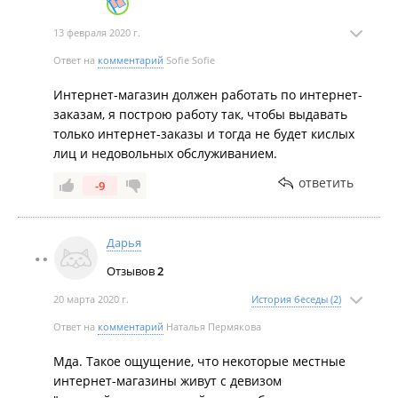
получила. Как будто это я лично организовала, что
нужно за колбами подниматься на второй этаж. В
13 февраля 2020 г.
общем сервис на "высшем" уровне. И это не просто
Ответ на
комментарий
Sofie Sofie
продавец, а директор магазина. В ответ на мое
"извините, вы ведете себя не вежливо, я не буду
Интернет-магазин должен работать по интернет-
покупать у вас продукцию" мне сказали "хоспади".
заказам, я построю работу так, чтобы выдавать
Дата посещения:
27.09.2019
только интернет-заказы и тогда не будет кислых
Не понравилось:
Сервис
лиц и недовольных обслуживанием.
ответить
-9
Дарья
Отзывов
2
20 марта 2020 г.
История беседы (2)
Ответ на
комментарий
Наталья Пермякова
Мда. Такое ощущение, что некоторые местные
интернет-магазины живут с девизом